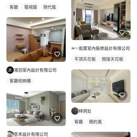
客廳
電視牆
現代風
底厝室內裝修設計有限公司
平頂天花板
間接天花板
客廳天花板
單色油漆
鴻羽室內設計有限公司
窗簾盒
客廳
鄉村風
客廳收納櫃
全室照明設計
客廳燈光設計
林玥彣
客廳
簡約風
意禾設計有限公司