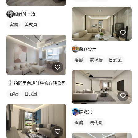
設計師十冶
客廳
美式風
馨客設計
客廳
電視牆
日式風
拾間室內設計裝修有限公司
客廳
日式風
陳幾米
客廳
現代風