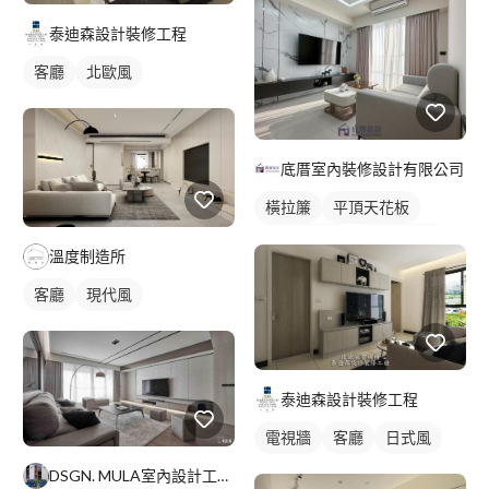
泰迪森設計裝修工程
客廳
北歐風
底厝室內裝修設計有限公司
橫拉簾
平頂天花板
間接天花板
客廳天花板
溫度制造所
窗簾盒
電視牆
客廳
客廳
現代風
鄉村風
紗簾
落地窗窗簾
全室照明設計
客廳燈光設計
泰迪森設計裝修工程
電視牆
客廳
日式風
DSGN. MULA室內設計工作室