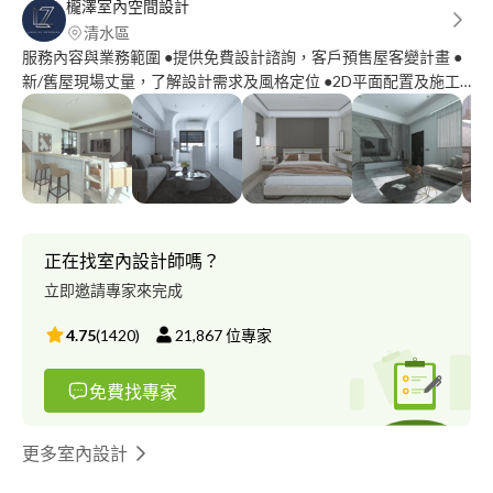
櫳澤室內空間設計
清水區
服務內容與業務範圍 ●提供免費設計諮詢，客戶預售屋客變計畫 ●
新/舊屋現場丈量，了解設計需求及風格定位 ●2D平面配置及施工
圖說/詳圖 ●3D模擬設計規劃、配色選樣 ●施工材質選樣及工程預
算計畫 ●提供各項工種工班進行責任施工/監工
正在找室內設計師嗎？
立即邀請專家來完成
4.75
(
1420
)
21,867
位專家
免費找專家
更多室內設計