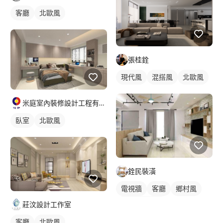
客廳
北歐風
張桂銓
現代風
混搭風
北歐風
米庭室內裝修設計工程有限公司
臥室
北歐風
銓民裝潢
電視牆
客廳
鄉村風
全室照明設計
莊汶設計工作室
客廳燈光設計
客廳
北歐風