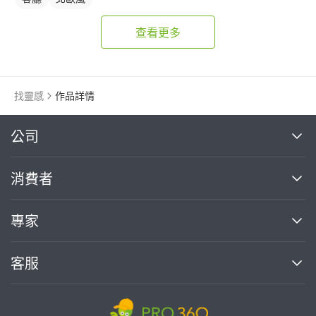
查看更多
找靈感
作品詳情
繼續完成
公司
關於我們
消費者
找專家(0)
買服務(0)
媒體報導
買服務
專家
部落格
如何使用PRO360
加入我們
案件中心
客服
熱門服務
投資人關係
成為專家
所有服務
客服中心
合作提案
如何接案