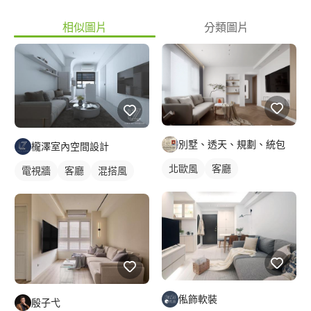
相似圖片
分類圖片
別墅、透天、規劃、統包
櫳澤室內空間設計
北歐風
客廳
電視牆
客廳
混搭風
俬飾軟裝
殷子弋