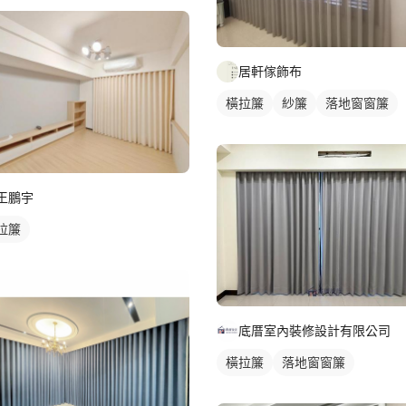
居軒傢飾布
橫拉簾
紗簾
落地窗窗簾
王鵬宇
拉簾
底厝室內裝修設計有限公司
橫拉簾
落地窗窗簾