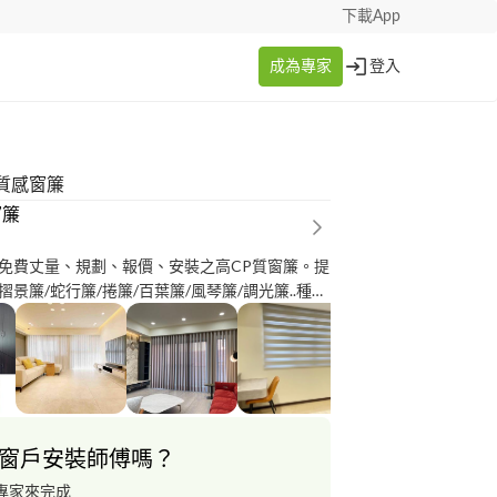
下載App
成為專家
登入
質感窗簾
窗簾
免費丈量、規劃、報價、安裝之高CP質窗簾。提
景簾/蛇行簾/捲簾/百葉簾/風琴簾/調光簾..種類
、工業風、北歐風、鄉村風、奢華風、日式風..
的風格作規劃，讓你以平價消費享有高質感與品
窗戶安裝師傅嗎？
專家來完成