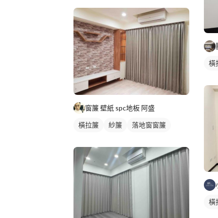
橫
窗簾 壁紙 spc地板 阿盛
橫拉簾
紗簾
落地窗窗簾
橫