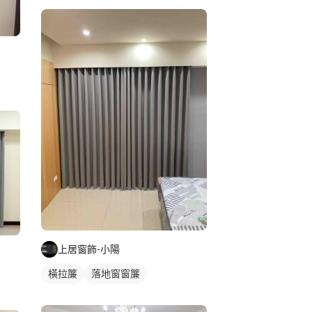
上居窗飾-小陽
橫拉簾
落地窗窗簾