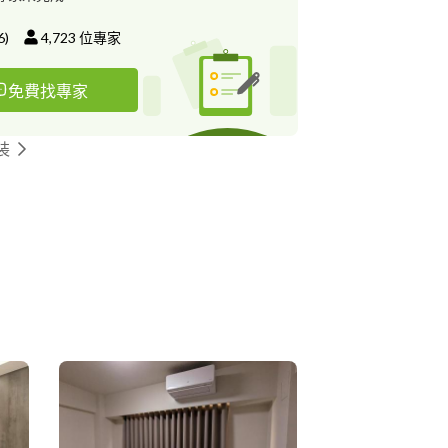
6
)
4,723
位專家
免費找專家
裝