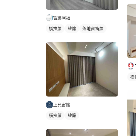
窗簾阿福
橫拉簾
紗簾
落地窗窗簾
橫
上允窗簾
橫拉簾
紗簾