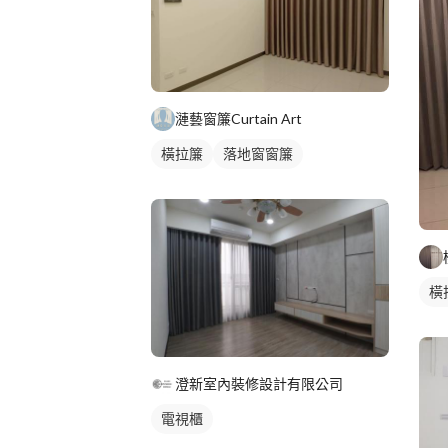
漣藝窗簾Curtain Art
橫拉簾
落地窗窗簾
橫
澄新室內裝修設計有限公司
電視櫃