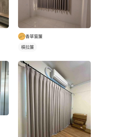
香草窗簾
橫拉簾