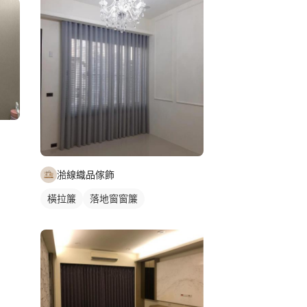
湁線織品傢飾
橫拉簾
落地窗窗簾