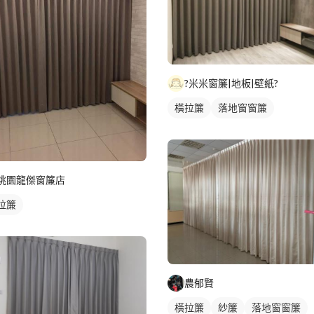
?米米窗簾|地板|壁紙?
橫拉簾
落地窗窗簾
桃園龍傑窗簾店
拉簾
農郁賢
橫拉簾
紗簾
落地窗窗簾