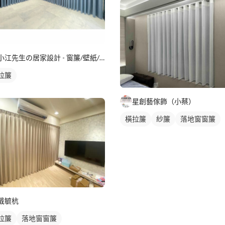
小江先生の居家設計 - 窗簾/壁紙/地板/熱水器/瓦斯爐
拉簾
星創藝傢飾（小蔡）
橫拉簾
紗簾
落地窗窗簾
戴毓杭
拉簾
落地窗窗簾