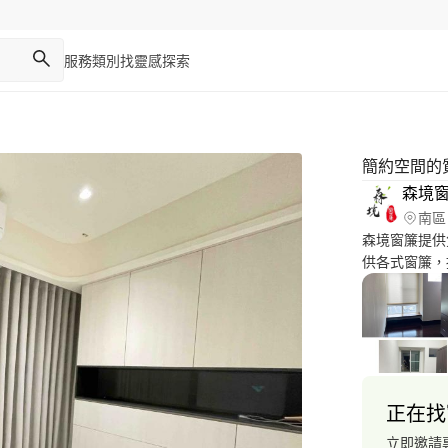
服務類別
找靈感
探索
簡約空間的
森境
南區
森境窗簾提供
供各式窗簾，摺
齊全。極簡風
等，皆可依您
味。
正在找
立即邀請