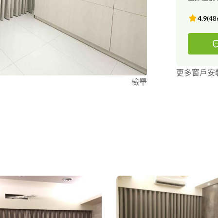
4.9
(
48
更多窗戶安
檢舉