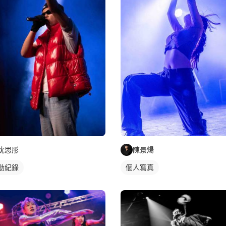
沈思彤
陳景煬
動紀錄
個人寫真