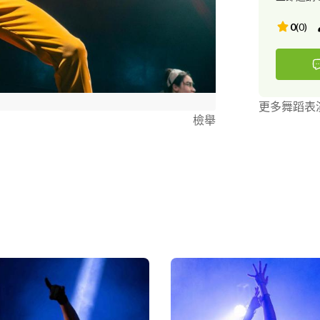
0
(
0
)
更多舞蹈表
檢舉