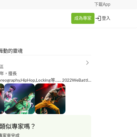
下載App
成為專家
登入
舞動的靈魂
區
3年，擅長
horeography,HipHop,Locking等…… 2022WeBattle
萬冠軍 世界大學運動會開幕序曲演出 台中亞洲街
冠軍 藝人代排等……
e.google.com/drive/folders/19fYr29WEyyZjSzmi57lqDKHqZr5o0n-
是只是教動作，會教你原理
類似專家嗎？
專家來完成