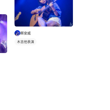
蔡安威
木吉他表演