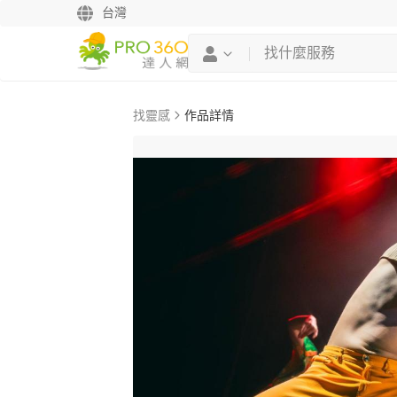
台灣
找靈感
作品詳情