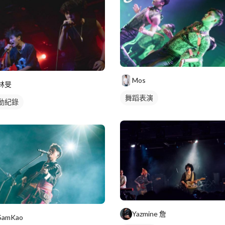
Mos
林旻
舞蹈表演
動紀錄
Yazmine 詹
SamKao