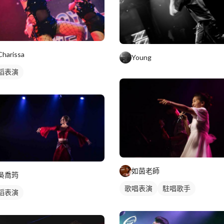
Charissa
Young
蹈表演
如茵老師
吳喬筠
歌唱表演
駐唱歌手
蹈表演