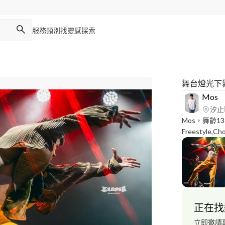
服務類別
找靈感
探索
舞台燈光下
Mos
汐止
Mos，舞齡1
Freestyle,C
街舞大賽 百
舞邀請賽排舞
https://driv
y - 絕對不
正在找
立即邀請