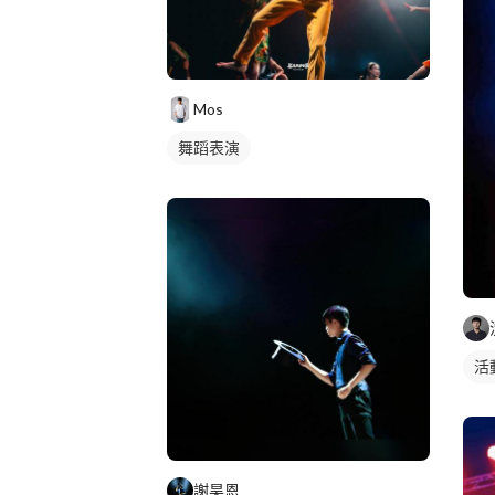
Mos
舞蹈表演
活
謝昊恩