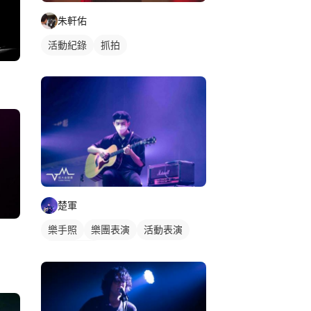
朱軒佑
活動紀錄
抓拍
楚軍
樂手照
樂團表演
活動表演
木吉他表演