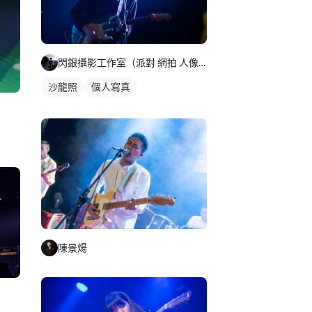
閃銀攝影工作室（派對 網拍 人像 商攝 婚禮）
沙龍照
個人寫真
陳景煬