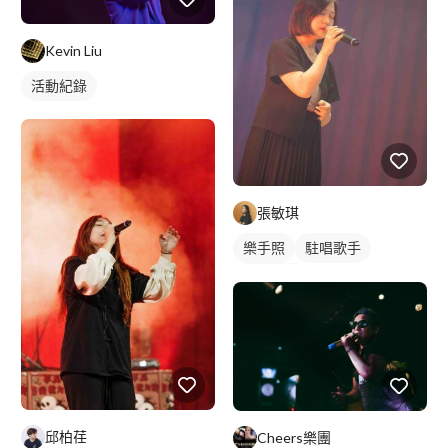
Kevin Liu
活動紀錄
張敏琪
樂手照
駐唱歌手
歌唱表演
邱柏荏
Cheers樂團