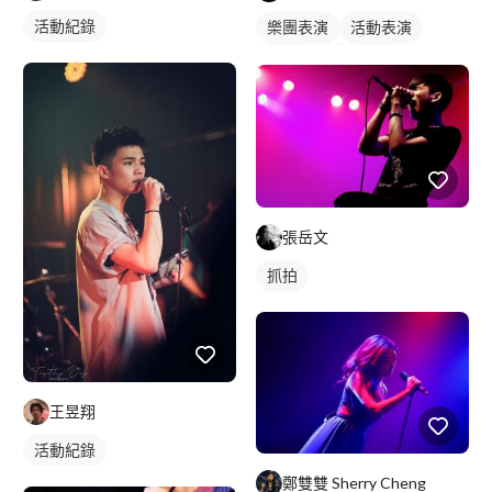
活動紀錄
樂團表演
活動表演
樂手照
駐唱歌手
歌唱表演
張岳文
抓拍
王昱翔
活動紀錄
鄭雙雙 Sherry Cheng