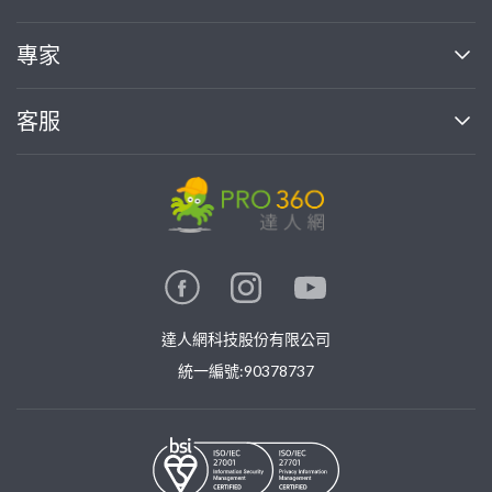
媒體報導
買服務
專家
部落格
如何使用PRO360
加入我們
案件中心
客服
熱門服務
投資人關係
成為專家
所有服務
客服中心
合作提案
如何接案
價格行情
使用條款
聯絡我們
專家指南
專家目錄
信任與保障
推廣服務
在地專家推薦
隱私權政策
卓越專家
達人網科技股份有限公司
關鍵字搜尋
公告
特約專家
統一編號:90378737
專業知識
勞健保專區
問專家
新手攻略