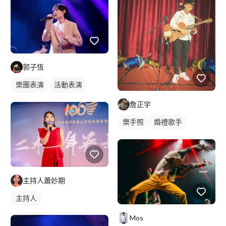
郭子恆
樂團表演
活動表演
樂手照
駐唱歌手
詹正宇
歌唱表演
樂手照
婚禮歌手
歌唱表演
主持人蕭妙期
主持人
Mos