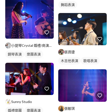
舞蹈表演
小提琴Crystal 婚禮/商演樂手/音樂家教/語言家教
張資捷
鋼琴表演
樂團表演
木吉他表演
歌唱表演
活動表演
小提琴表演
駐唱歌手
Sunny Studio
張敏琪
婚禮樂團
樂團表演