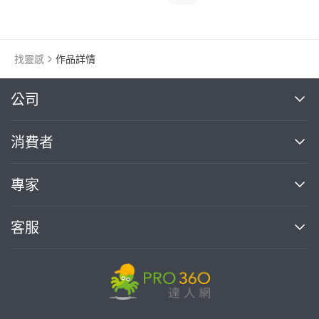
找靈感
作品詳情
繼續完成
公司
關於我們
消費者
找專家(0)
買服務(0)
媒體報導
買服務
專家
部落格
如何使用PRO360
加入我們
案件中心
客服
熱門服務
投資人關係
成為專家
所有服務
客服中心
合作提案
如何接案
價格行情
使用條款
聯絡我們
專家指南