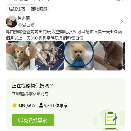
貓咪住宿
寵物照顧
徐杰蘭
湖口鄉
專門照顧爸爸媽媽出門玩 沒空顧毛小孩 可以幫忙照顧一天400 兩
個月以上一天300 狗狗平時玩具飼料需自備
正在找寵物保姆嗎？
立即邀請專家來完成
4.89
(
567
)
9,341
位專家
免費找專家