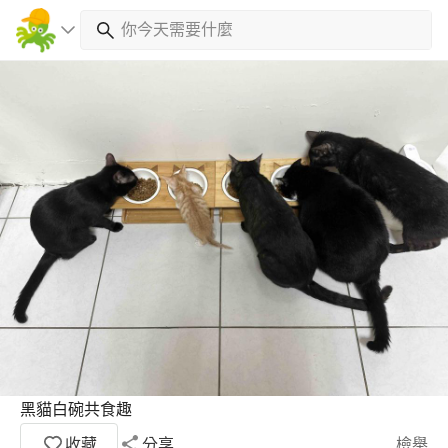
黑貓白碗共食趣
收藏
分享
檢舉