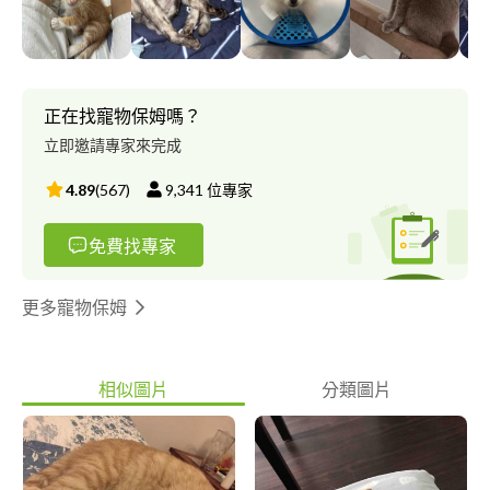
正在找寵物保姆嗎？
立即邀請專家來完成
4.89
(
567
)
9,341
位專家
免費找專家
更多寵物保姆
相似圖片
分類圖片