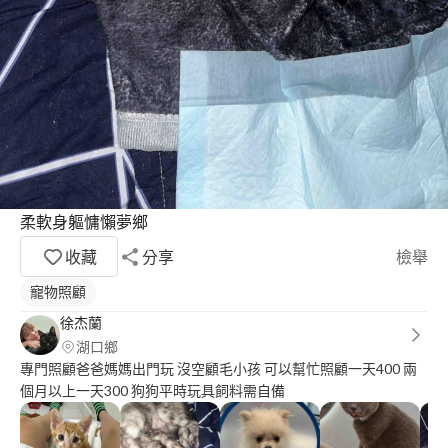
柔軟身軀慵懶夢鄉
收藏
分享
檢舉
寵物照顧
徐杰蘭
湖口鄉
專門照顧爸爸媽媽出門玩 沒空顧毛小孩 可以幫忙照顧一天400 兩
個月以上一天300 狗狗平時玩具飼料需自備