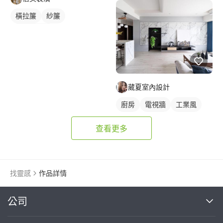
橫拉簾
紗簾
落地窗窗簾
葳夏室內設計
廚房
電視牆
工業風
查看更多
找靈感
作品詳情
繼續完成
公司