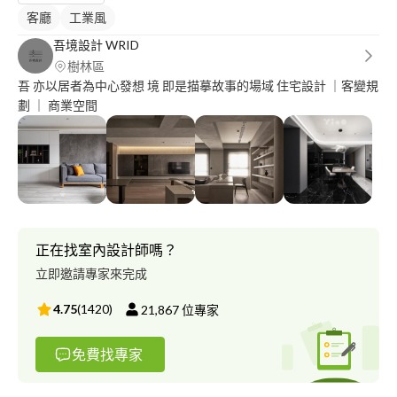
客廳
工業風
吾境設計 WRID
樹林區
吾 亦以居者為中心發想 境 即是描摹故事的場域 住宅設計 ｜客變規
劃 ｜ 商業空間
正在找室內設計師嗎？
立即邀請專家來完成
4.75
(
1420
)
21,867
位專家
免費找專家