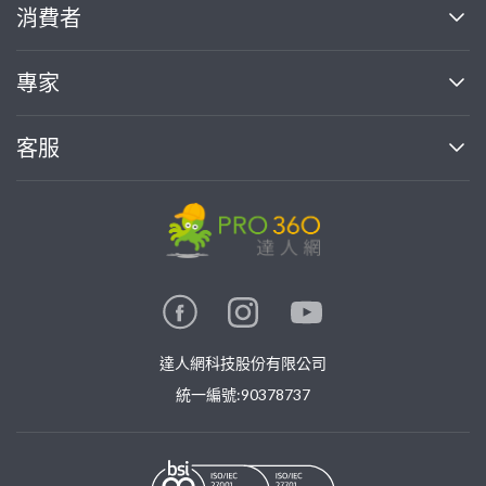
關於我們
消費者
找專家(0)
買服務(0)
媒體報導
買服務
專家
部落格
如何使用PRO360
加入我們
案件中心
客服
熱門服務
投資人關係
成為專家
所有服務
客服中心
合作提案
如何接案
價格行情
使用條款
聯絡我們
專家指南
專家目錄
信任與保障
推廣服務
在地專家推薦
隱私權政策
卓越專家
達人網科技股份有限公司
關鍵字搜尋
公告
特約專家
統一編號:90378737
專業知識
勞健保專區
問專家
新手攻略