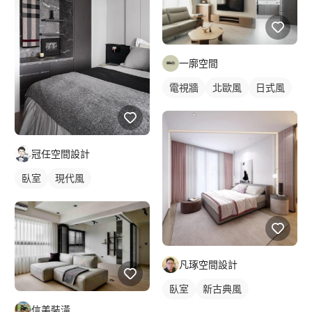
一廓空間
電視牆
北歐風
日式風
冠任空間設計
臥室
現代風
凡琢空間設計
臥室
新古典風
信美裝潢