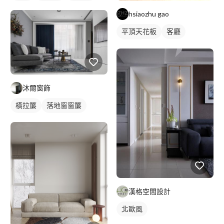
hsiaozhu gao
平頂天花板
客廳
美式風
沐爾窗飾
橫拉簾
落地窗窗簾
漢格空間設計
北歐風