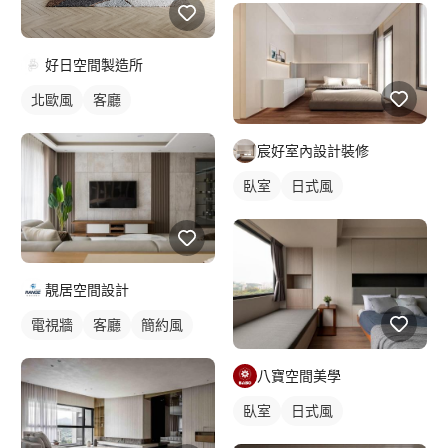
好日空間製造所
北歐風
客廳
宸好室內設計裝修
臥室
日式風
靚居空間設計
電視牆
客廳
簡約風
八寶空間美學
臥室
日式風