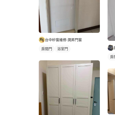
台中紗窗維修·潤昇門窗
房間門
浴室門
房