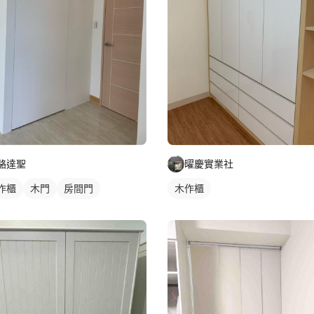
駱達聖
曜慶實業社
作櫃
木門
房間門
木作櫃