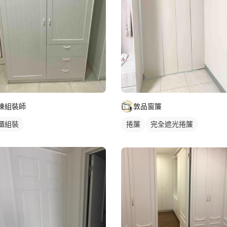
陳組裝師
敦品窗簾
櫃組裝
捲簾
完全遮光捲簾
落地窗捲簾