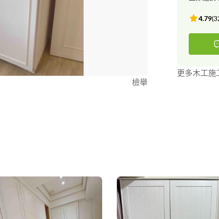
4.79
(
3
更多木工施
檢舉