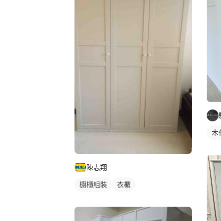
木
陳志翔
櫥櫃組裝
衣櫃