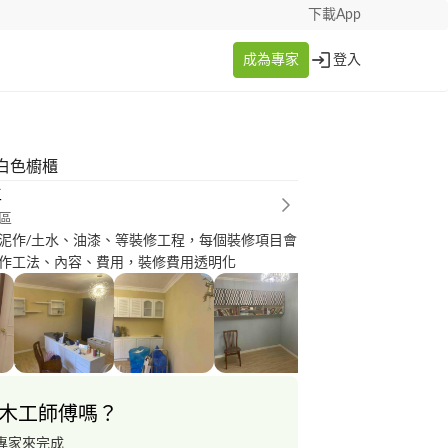
下載App
成為專家
登入
白色櫥櫃
生
區
泥作/土水、油漆、等裝修工程，每個裝修項目會
作工法、內容、費用，裝修費用透明化
木工師傅嗎？
專家來完成