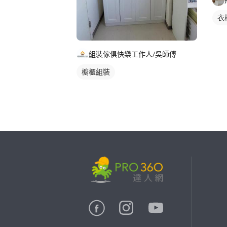
衣
組裝傢俱快樂工作人/吳師傅
櫥櫃組裝
繼續完成
找專家(0)
買服務(0)