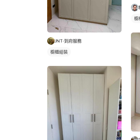
櫥
JNT-到府服務
櫥櫃組裝