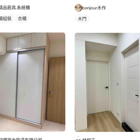
精品廚具.系統櫃
bonjour木作
櫃組裝
衣櫃
木門
冠德室內裝潢有限公司