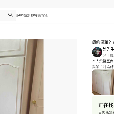
服務類別
找靈感
探索
簡約優雅的
翁先
土城
本人承接室內
與業主討論施
正在找
立即邀請