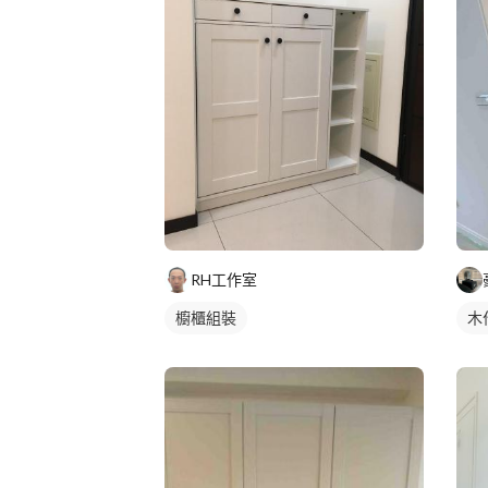
RH工作室
櫥櫃組裝
木