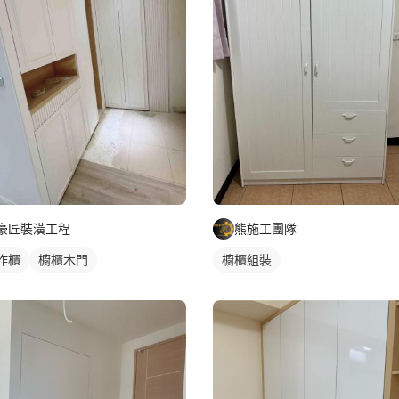
豪匠裝潢工程
熊施工團隊
作櫃
櫥櫃木門
櫥櫃組裝