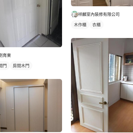
祥麟室內裝修有限公司
木作櫃
衣櫃
劉育東
間門
房間木門