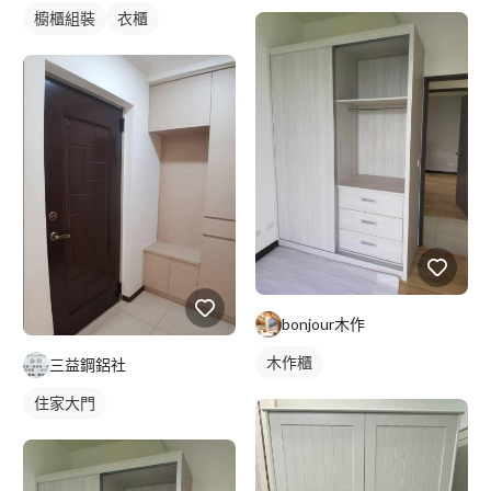
櫥櫃組裝
衣櫃
bonjour木作
木作櫃
三益鋼鋁社
住家大門