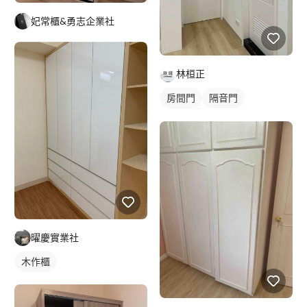
妃常櫃&勇志企業社
林桓正
房間門
隔音門
櫥櫃木門
曜慶實業社
木作櫃