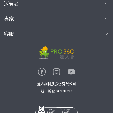
關於我們
消費者
找專家(0)
買服務(0)
媒體報導
買服務
專家
部落格
如何使用PRO360
加入我們
案件中心
客服
熱門服務
投資人關係
成為專家
所有服務
客服中心
合作提案
如何接案
價格行情
使用條款
聯絡我們
專家指南
專家目錄
信任與保障
推廣服務
在地專家推薦
隱私權政策
卓越專家
達人網科技股份有限公司
關鍵字搜尋
公告
特約專家
統一編號:90378737
專業知識
勞健保專區
問專家
新手攻略