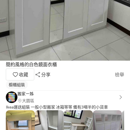
簡約風格的白色鏡面衣櫃
收藏
分享
檢舉
櫥櫃組裝
搬家ㄧ姊
大園區
Ikea運送組裝 一般小型搬家 冰箱等等 備有3噸半的小貨車