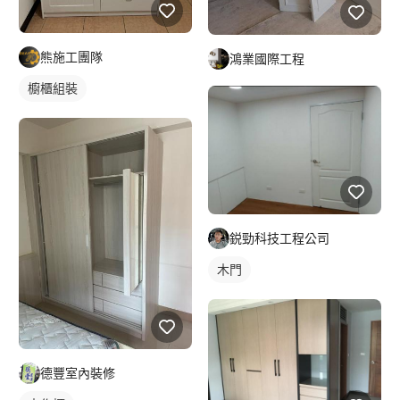
熊施工團隊
鴻業國際工程
櫥櫃組裝
鋭勁科技工程公司
木門
德豐室內裝修