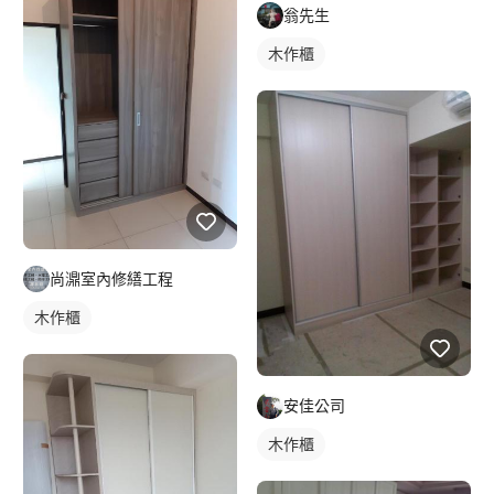
翁先生
木作櫃
尚濎室內修繕工程
木作櫃
安佳公司
木作櫃