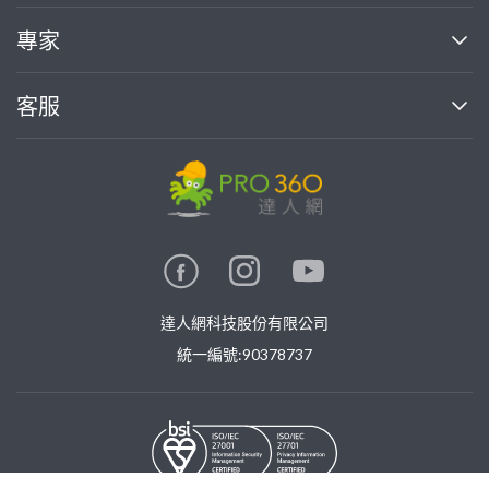
媒體報導
買服務
專家
部落格
如何使用PRO360
加入我們
案件中心
客服
熱門服務
投資人關係
成為專家
所有服務
客服中心
合作提案
如何接案
價格行情
使用條款
聯絡我們
專家指南
專家目錄
信任與保障
推廣服務
在地專家推薦
隱私權政策
卓越專家
達人網科技股份有限公司
關鍵字搜尋
公告
特約專家
統一編號:90378737
專業知識
勞健保專區
問專家
新手攻略