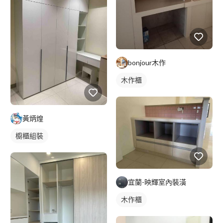
bonjour木作
木作櫃
黃炳煌
櫥櫃組裝
宜蘭-映輝室內裝潢
木作櫃