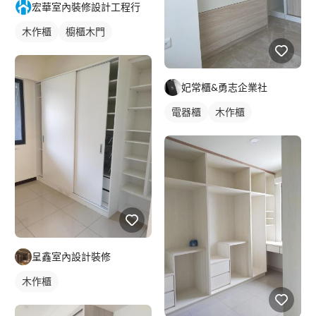
宏華室內裝修設計工程行
木作櫃
櫥櫃木門
妃常櫃&勇志企業社
電器櫃
木作櫃
呈鑫室內設計裝修
木作櫃