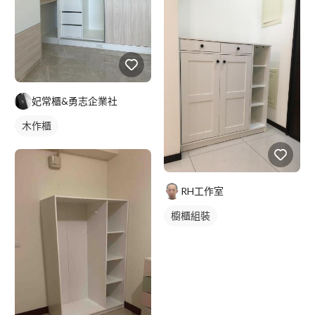
妃常櫃&勇志企業社
木作櫃
RH工作室
櫥櫃組裝