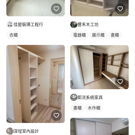
佳屋裝璜工程行
豐禾木工坊
衣櫃
電器櫃
展示櫃
書櫃
木作櫃
鉅洸系統家具
書櫃
木作櫃
深埕室內設計