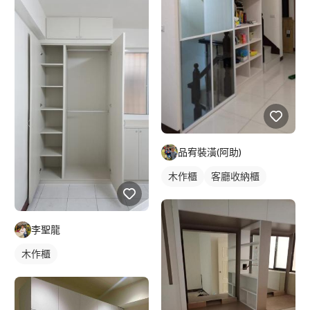
品宥裝潢(阿助)
木作櫃
客廳收納櫃
李聖龍
木作櫃