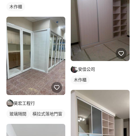
木作櫃
安佳公司
木作櫃
昊宏工程行
玻璃隔間
橫拉式落地門窗