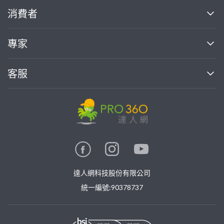
關於我們
消費者
找專家(0)
買服務(0)
媒體報導
買服務
專家
部落格
如何使用PRO360
加入我們
案件中心
客服
熱門服務
投資人關係
成為專家
所有服務
客服中心
合作提案
如何接案
價格行情
使用條款
聯絡我們
專家指南
專家目錄
信任與保障
推廣服務
在地專家推薦
隱私權政策
卓越專家
達人網科技股份有限公司
關鍵字搜尋
公告
特約專家
統一編號:90378737
專業知識
勞健保專區
問專家