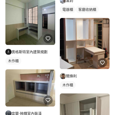
富鈞
電器櫃
客廳收納櫃
奧格斯特室內建築規劃
木作櫃
簡煥利
木作櫃
宜蘭-映輝室內裝潢