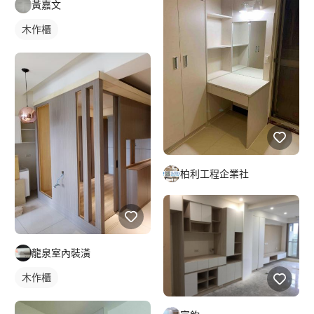
黃嘉文
木作櫃
柏利工程企業社
龍泉室內裝潢
木作櫃