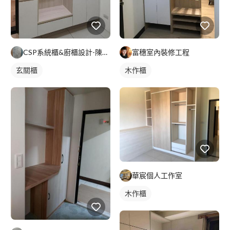
CSP系統櫃&廚櫃設計-陳小姐
富穗室內裝修工程
玄關櫃
木作櫃
華宸個人工作室
木作櫃