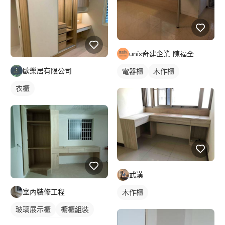
unix奇建企業-陳福全
歐樂居有限公司
電器櫃
木作櫃
衣櫃
武漢
室內裝修工程
木作櫃
玻璃展示櫃
櫥櫃組裝
木作櫃
櫥櫃木門