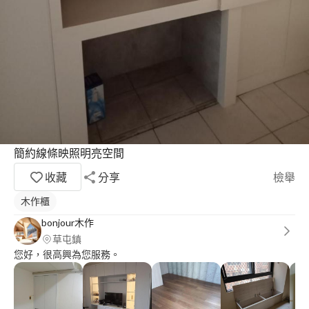
簡約線條映照明亮空間
收藏
分享
檢舉
木作櫃
bonjour木作
草屯鎮
您好，很高興為您服務。