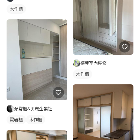
木作櫃
德豐室內裝修
木作櫃
妃常櫃&勇志企業社
電器櫃
木作櫃