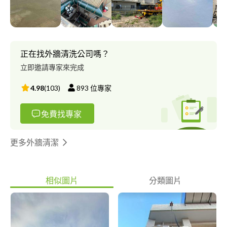
正在找外牆清洗公司嗎？
立即邀請專家來完成
4.98
(
103
)
893
位專家
免費找專家
更多外牆清潔
相似圖片
分類圖片