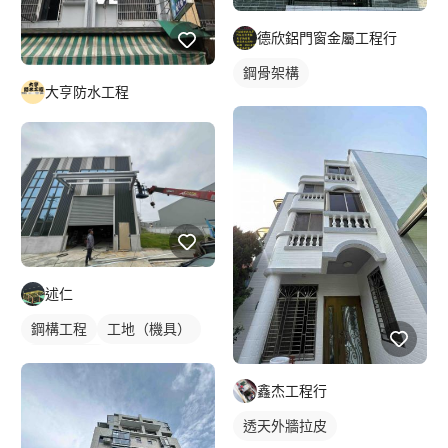
德欣鋁門窗金屬工程行
鋼骨架構
大亨防水工程
述仁
鋼構工程
工地（機具）
鋼構鐵皮屋
鑫杰工程行
透天外牆拉皮