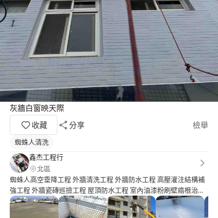
灰牆白窗映天際
收藏
分享
檢舉
蜘蛛人清洗
鑫杰工程行
北區
蜘蛛人高空垂降工程 外牆清洗工程 外牆防水工程 高壓灌注結構補
強工程 外牆瓷磚巡撿工程 屋頂防水工程 室內油漆粉刷壁癌根治工
程