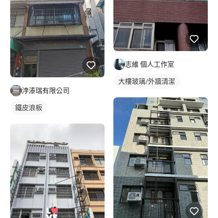
志維 個人工作室
大樓玻璃/外牆清潔
浡溙瑞有限公司
鐵皮浪板