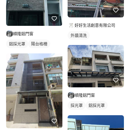
好好生活創意有限公司
順隆鋁門窗
外牆清洗
鋁採光罩
陽台格柵
順隆鋁門窗
採光罩
鋁採光罩
門前採光罩