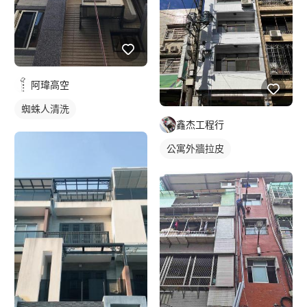
阿瑋高空
蜘蛛人清洗
鑫杰工程行
公寓外牆拉皮