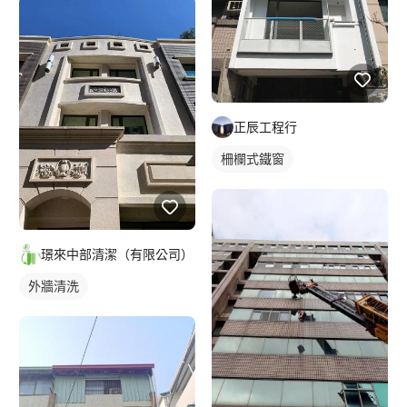
正辰工程行
柵欄式鐵窗
璟來中部清潔（有限公司）
外牆清洗