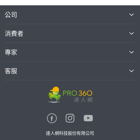
繼續完成
公司
關於我們
消費者
找專家(0)
買服務(0)
媒體報導
買服務
專家
部落格
如何使用PRO360
加入我們
案件中心
客服
熱門服務
投資人關係
成為專家
所有服務
客服中心
合作提案
如何接案
價格行情
使用條款
聯絡我們
專家指南
專家目錄
信任與保障
推廣服務
在地專家推薦
隱私權政策
卓越專家
達人網科技股份有限公司
關鍵字搜尋
公告