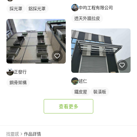
中均工程有限公司
採光罩
鋁採光罩
陽台採光罩
透天外牆拉皮
正發行
述仁
鋼骨架構
鐵皮屋
裝潢板
查看更多
找靈感
作品詳情