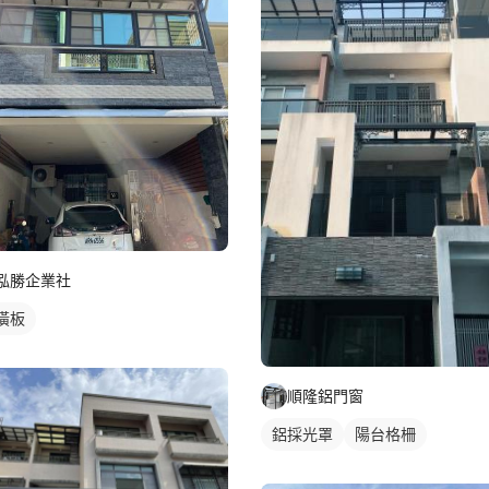
泓勝企業社
潢板
順隆鋁門窗
鋁採光罩
陽台格柵