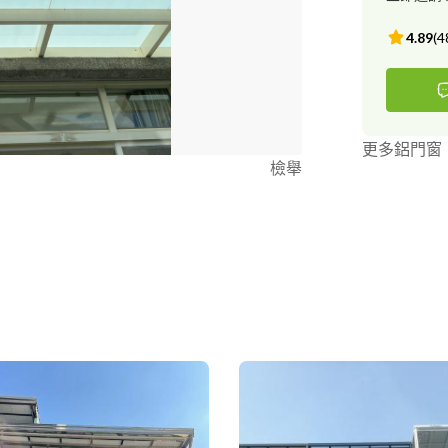
4.89
(
4
更多鋁門窗
檢舉