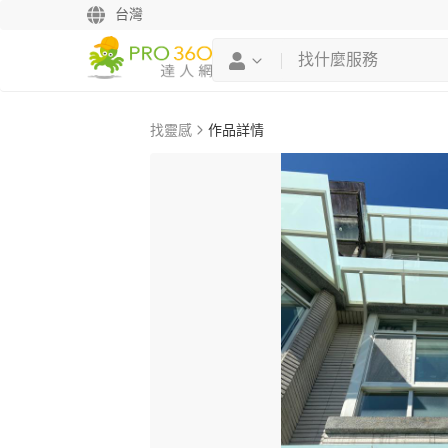
台灣
找靈感
作品詳情