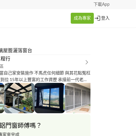
下載App
成為專家
登入
璃屋簷灑落窗台
工程行
區
當自己家安裝施作 不馬虎任何細節 與其花點冤枉
就到位 15年以上豐富的工作資歷 承接前一代老闆
努力替客戶服務
鋁門窗師傅嗎？
專家來完成