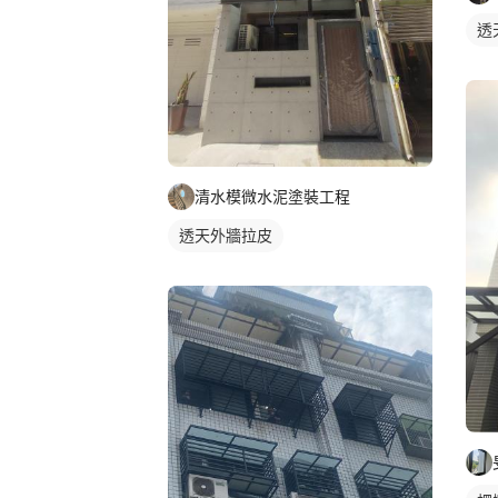
透
清水模微水泥塗裝工程
透天外牆拉皮