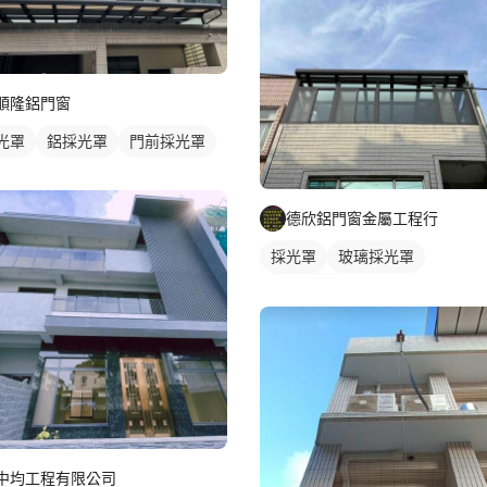
順隆鋁門窗
光罩
鋁採光罩
門前採光罩
德欣鋁門窗金屬工程行
採光罩
玻璃採光罩
屋頂採光罩
中均工程有限公司