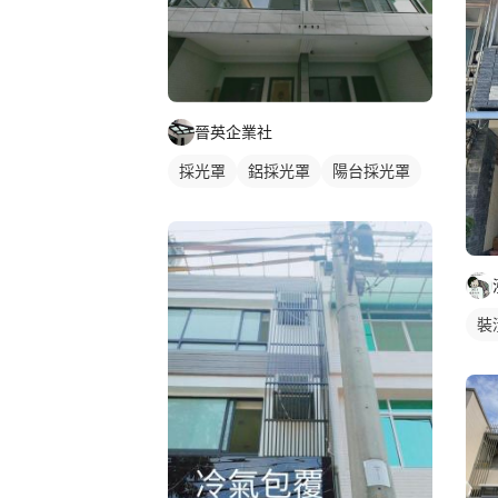
晉英企業社
採光罩
鋁採光罩
陽台採光罩
裝