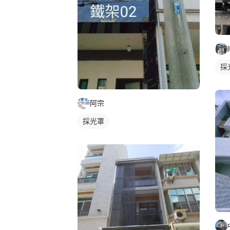
採
阿宗
採光罩