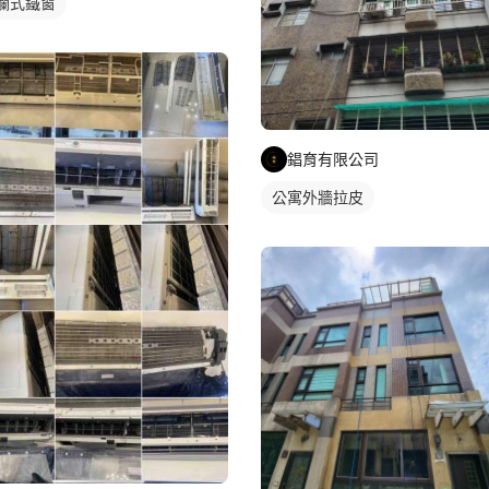
欄式鐵窗
錩育有限公司
公寓外牆拉皮