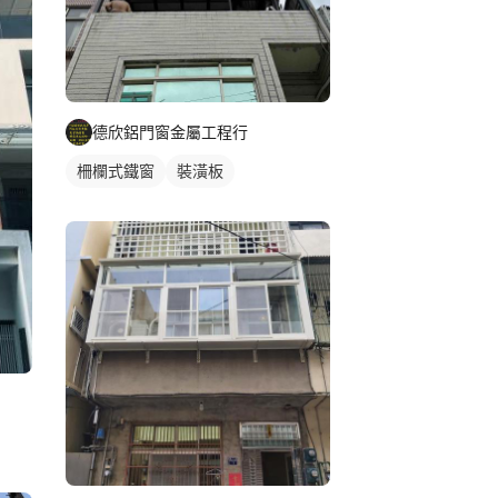
德欣鋁門窗金屬工程行
柵欄式鐵窗
裝潢板