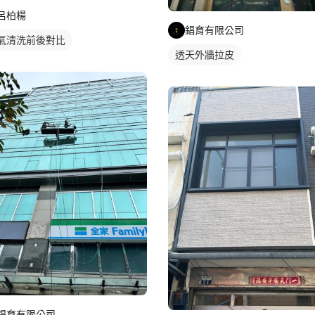
呂柏楊
錩育有限公司
氣清洗前後對比
透天外牆拉皮
錩育有限公司