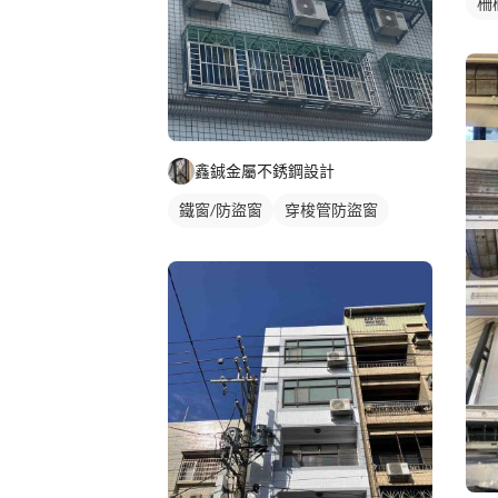
柵
鑫鋮金屬不銹鋼設計
鐵窗/防盜窗
穿梭管防盜窗
活動式鐵窗