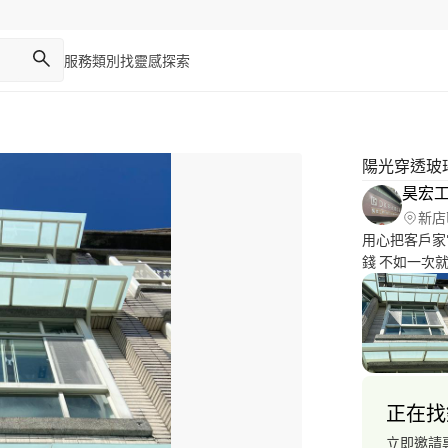
服務類別
找靈感
探索
陽光穿透玻
昊宏
新店
用心把客戶家
錢 不如一次
的手藝 繼續
正在找
立即邀請