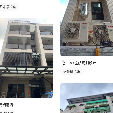
天外牆拉皮
PRO 空調規劃設計
室外機清洗
旻頡鋼鋁