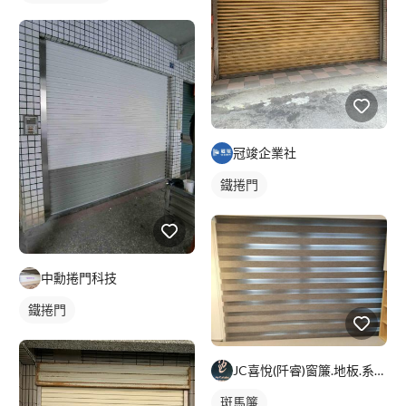
冠竣企業社
鐵捲門
中勳捲門科技
鐵捲門
JC喜悅(阡睿)窗簾.地板.系統櫃.隔熱紙joy curta
斑馬簾