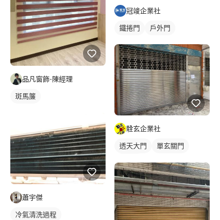
冠竣企業社
鐵捲門
戶外門
品凡窗飾-陳經理
斑馬簾
駩玄企業社
透天大門
單玄關門
鐵捲門
蕭宇傑
冷氣清洗過程