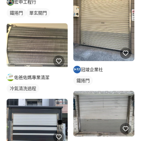
宏申工程行
鐵捲門
單玄關門
冠竣企業社
佑爸佑媽專業清潔
鐵捲門
冷氣清洗過程