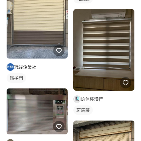
冠竣企業社
鐵捲門
詠信裝潢行
斑馬簾