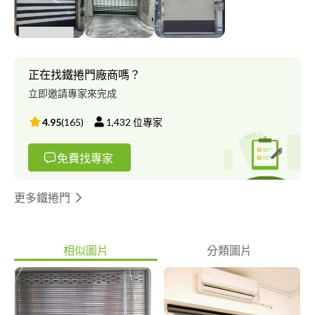
正在找鐵捲門廠商嗎？
立即邀請專家來完成
4.95
(
165
)
1,432
位專家
免費找專家
更多鐵捲門
相似圖片
分類圖片