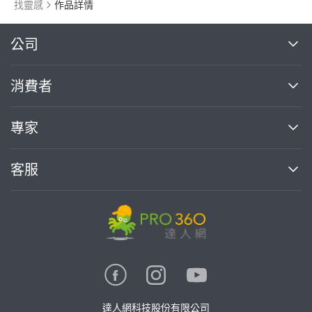
找靈感
作品詳情
繼續完成
公司
關於我們
消費者
找專家(0)
買服務(0)
媒體報導
買服務
專家
部落格
如何使用PRO360
加入我們
案件中心
客服
熱門服務
投資人關係
成為專家
所有服務
客服中心
合作提案
如何接案
價格行情
使用條款
聯絡我們
專家指南
專家目錄
信任與保障
推廣服務
在地專家推薦
隱私權政策
卓越專家
達人網科技股份有限公司