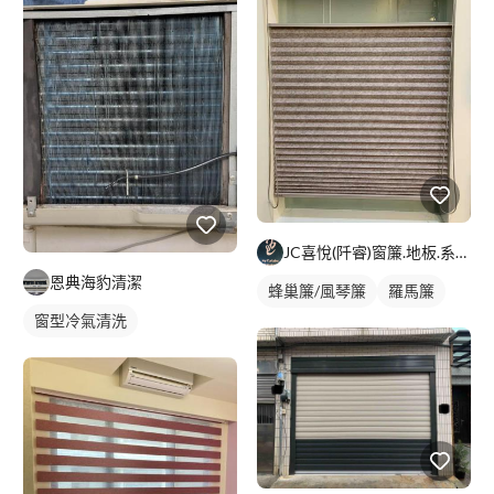
JC喜悅(阡睿)窗簾.地板.系統櫃.隔熱紙joy curta
恩典海豹清潔
蜂巢簾/風琴簾
羅馬簾
窗型冷氣清洗