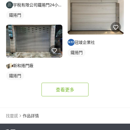
宇稅有限公司鐵捲門24小時維修安裝
鐵捲門
冠竣企業社
鐵捲門
新和捲門廠
鐵捲門
查看更多
找靈感
作品詳情