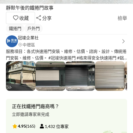
靜默午後的鐵捲門故事
收藏
分享
檢舉
鐵捲門
戶外門
冠竣企業社
中壢區
服務項目：各式快速捲門安裝、維修、估價、諮詢、設計、傳統捲
門安裝、維修、估價。 #冠竣快速捲門 #格來得安全快速捲門 #鋁
合金安全快速捲門 #鍍鋁鋅安全快速捲門 #傳統捲門 #傳統捲門馬
達 #客製化不銹鋼手推小門 #服務至上 #價格公道 #汰舊換新 #免費
諮詢 #售後服務很重要‼️ #歡迎洽詢
正在找鐵捲門廠商嗎？
立即邀請專家來完成
4.95
(
165
)
1,432
位專家