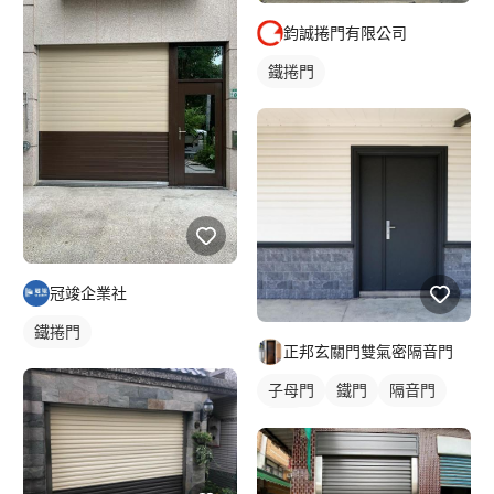
鈞誠捲門有限公司
鐵捲門
冠竣企業社
鐵捲門
正邦玄關門雙氣密隔音門
子母門
鐵門
隔音門
大門