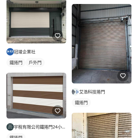
冠竣企業社
鐵捲門
戶外門
艾浩科技捲門
鐵捲門
宇稅有限公司鐵捲門24小時維修安裝
鐵捲門