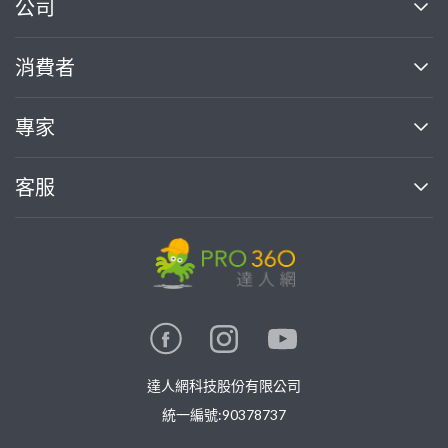
繼續完成
公司
關於我們
消費者
找專家(0)
買服務(0)
媒體報導
買服務
專家
部落格
如何使用PRO360
加入我們
案件中心
客服
熱門服務
投資人關係
成為專家
所有服務
客服中心
合作提案
如何接案
價格行情
使用條款
聯絡我們
專家指南
專家目錄
信任與保障
推廣服務
在地專家推薦
隱私權政策
卓越專家
達人網科技股份有限公司
關鍵字搜尋
公告
特約專家
統一編號:90378737
專業知識