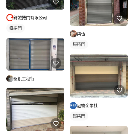
鈞誠捲門有限公司
鐵捲門
柒伍
鐵捲門
聖凱工程行
冠竣企業社
鐵捲門