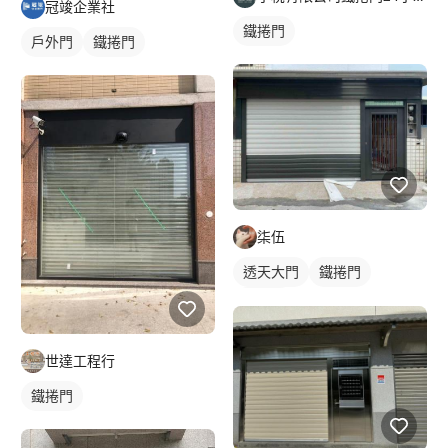
冠竣企業社
鐵捲門
戶外門
鐵捲門
柒伍
透天大門
鐵捲門
戶外門
世達工程行
鐵捲門