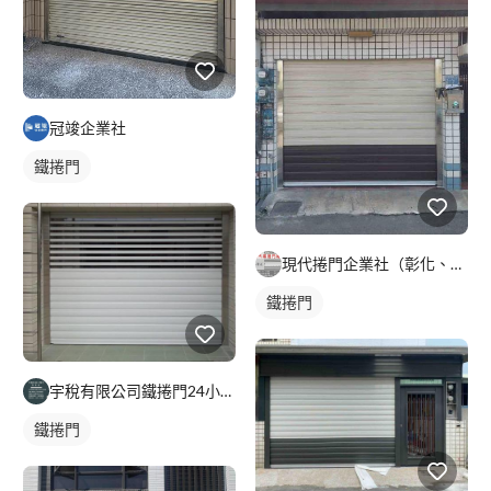
冠竣企業社
鐵捲門
現代捲門企業社（彰化、台中）
鐵捲門
宇稅有限公司鐵捲門24小時維修安裝
鐵捲門