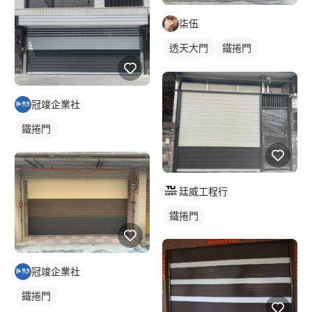
柒伍
透天大門
鐵捲門
戶外門
冠竣企業社
鐵捲門
廷威工程行
鐵捲門
冠竣企業社
鐵捲門