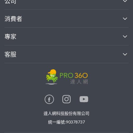
公司
關於我們
消費者
找專家(0)
買服務(0)
媒體報導
買服務
專家
部落格
如何使用PRO360
加入我們
案件中心
客服
熱門服務
投資人關係
成為專家
所有服務
客服中心
合作提案
如何接案
價格行情
使用條款
聯絡我們
專家指南
專家目錄
信任與保障
推廣服務
在地專家推薦
隱私權政策
卓越專家
達人網科技股份有限公司
關鍵字搜尋
公告
特約專家
統一編號:90378737
專業知識