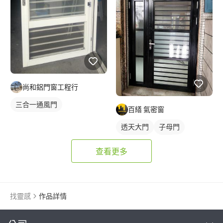
尚和鋁門窗工程行
三合一通風門
百繕 氣密窗
透天大門
子母門
玻璃鋁門
大門
查看更多
找靈感
作品詳情
繼續完成