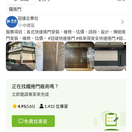
鐵捲門
冠竣企業社
中壢區
服務項目：各式快速捲門安裝、維修、估價、諮詢、設計、傳統捲
門安裝、維修、估價。 #冠竣快速捲門 #格來得安全快速捲門 #鋁
合金安全快速捲門 #鍍鋁鋅安全快速捲門 #傳統捲門 #傳統捲門馬
達 #客製化不銹鋼手推小門 #服務至上 #價格公道 #汰舊換新 #免費
諮詢 #售後服務很重要‼️ #歡迎洽詢
正在找鐵捲門廠商嗎？
立即邀請專家來完成
4.95
(
165
)
1,432
位專家
免費找專家