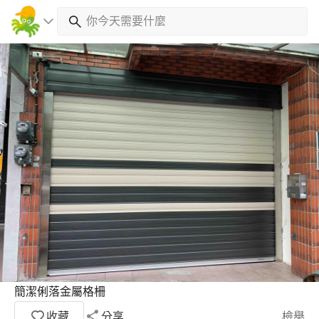
簡潔俐落金屬格柵
收藏
分享
檢舉