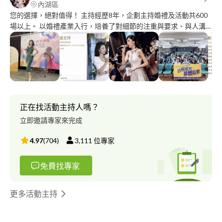
內湖區
您的選擇，絕對值得！ 主持經歷8年，企劃主持婚禮及活動共600
場以上。 以婚禮產業入行，培養了對細節的注重與要求、與人溝
通的技巧； 之後持續自我提升，全方位拓展主持的領域，因此很
榮幸擁有不同類型活動的主持經驗。 敏銳的思緒及清晰的口條，
讓我面對活動現場的突發狀況，都能夠危機處理、隨機應變。 同
理心與敬業的態度，溝通上輕鬆順暢，也能讓您在籌辦活動過程
中，感受到高度配合與支持。 非常感謝一直以來許多客戶的支持
與信任，您的肯定就是我持續前進的動力。 我必定全力以赴，使
命必達！ 期待與您一同完成每場精彩順利的活動與演出，謝謝。
正在找活動主持人嗎？
主持風格：優雅知性、溫暖質感、誠摯溫馨、活潑歡樂 特色：臨
立即邀請專家來完成
場反應佳、執行力強、敬業、好溝通 主持領域： 尾牙/春酒/畢業餐
會 等大型晚會 記者會/發表會/研討會/宣導會 各類型講座/比賽/粉
4.97
(
704
)
3,111
位專家
絲見面會 婚禮/求婚/抓周/生日派對 不設限！ 詳細經歷介紹請看附
圖～ 也歡迎參考以下連結：
免費找專家
https://drive.google.com/file/d/1Ml9K_sGuv9FvUHMR5OKeXduQb
usp=drivesdk 歡迎私訊詳談❤️ IG：toffee_sharemylife FB：
Toffee忙裡偷飛
更多活動主持