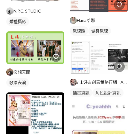
N.P.C. STUDIO
Hana哈娜
婚禮攝影
教練照
健身教練
私人健身教練
奕想天開
? :|:好友創意策略行銷__Anna
歌唱表演
插畫資訊
角色設計資訊