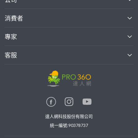
關於我們
消費者
找專家(0)
買服務(0)
媒體報導
買服務
專家
部落格
如何使用PRO360
加入我們
案件中心
客服
熱門服務
投資人關係
成為專家
所有服務
客服中心
合作提案
如何接案
價格行情
使用條款
聯絡我們
專家指南
專家目錄
信任與保障
推廣服務
在地專家推薦
隱私權政策
卓越專家
達人網科技股份有限公司
關鍵字搜尋
公告
特約專家
統一編號:90378737
專業知識
勞健保專區