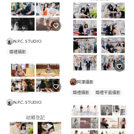
list=PLWXYW7sAUDRUernvFgUzXHxsC2S7oosIp 公司、個人、
產品形象: https://www.youtube.com/playlist?
list=PLWXYW7sAUDRXp7TJsiHFKpLXQsxvQJOWZ 公司作品集
平面網頁類：
https://drive.google.com/file/d/1dDw08lOXKwBqatvIqNNC8ynP28
有需要報價可以直接聯絡我們 若您喜歡我們的設計風格，歡迎加
N.P.C. STUDIO
LINE 詳談合作細節。
婚禮攝影
阿澤攝影
婚禮攝影
婚禮平面攝影
N.P.C. STUDIO