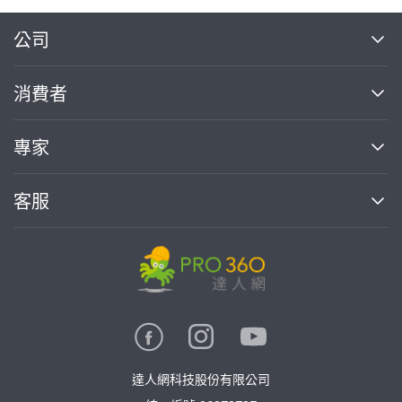
繼續完成
公司
關於我們
消費者
找專家(0)
買服務(0)
媒體報導
買服務
專家
部落格
如何使用PRO360
加入我們
案件中心
客服
熱門服務
投資人關係
成為專家
所有服務
客服中心
合作提案
如何接案
價格行情
使用條款
聯絡我們
專家指南
專家目錄
信任與保障
推廣服務
在地專家推薦
隱私權政策
卓越專家
達人網科技股份有限公司
關鍵字搜尋
公告