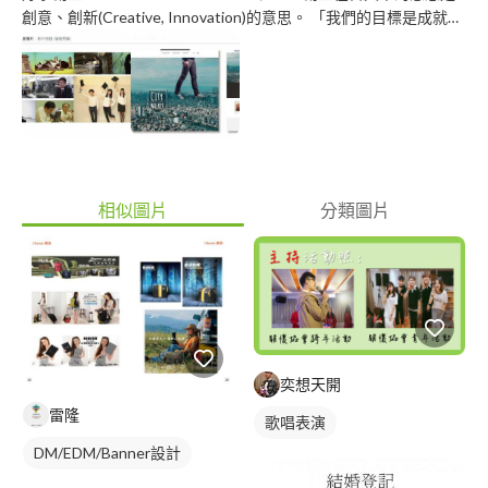
創意、創新(Creative, Innovation)的意思。 「我們的目標是成就社
會上更多的好事，我們清楚的了解，創意與設計的力量可以改變許
多事情。而這就是我們一直堅持做下去的動力。」將每一件客戶所
用心經營的生意和事物，透過設計、創意的語彙，表現出更美好的
樣貌和生機。好事創生，帶著善的眼光，期待與各行各業一起堅
持，推廣好的事物。 “A good picture is equivalent to a good
deed.”—Vincent van Gogh 文森梵谷曾說：「一幅好畫相當於做
一件好事。」而其中所提到的“Picture”不再只侷限於畫作，而更能
延伸為“畫面”。好事創生（Good Deeds Creative）將透過美好的
相似圖片
分類圖片
視覺傳達企業的用心、品牌的精神、文化的底蘊，為社會帶來更多
好事！ 本公司可承接 平面設計、插畫創作、CIS企業識別設計、
客製化網頁RWD、包裝印刷設計、廣告文宣設計、商業攝影、影
片製作、影片特效、3D建模影片製作、編輯排版、網頁設計、品
牌形象塑造、FB粉專經營、建築室內裝修....等 本公司南部為主但
全台皆有製作行銷團隊服務，或許我們的報價不是最便宜的，但我
們相當重視溝通與設計品質，且設計經驗多元豐富，相信我們的設
奕想天開
計一定能讓您滿意，希望有機會配合！ 請參考作品集連結 動畫
雷隆
歌唱表演
類： https://www.youtube.com/watch?
v=xJ1MjSBEz2Q&list=PLWXYW7sAUDRUsU5wswv7WcPNwbpUyt
DM/EDM/Banner設計
活動記錄類: https://www.youtube.com/playlist?