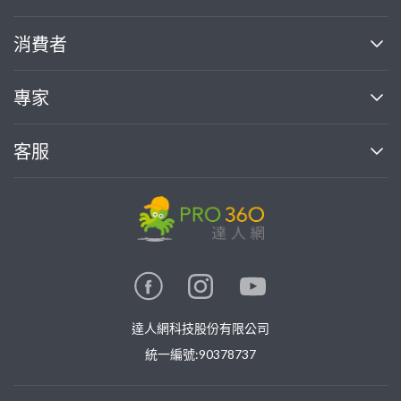
關於我們
消費者
找專家(0)
買服務(0)
媒體報導
買服務
專家
部落格
如何使用PRO360
加入我們
案件中心
客服
熱門服務
投資人關係
成為專家
所有服務
客服中心
合作提案
如何接案
價格行情
使用條款
聯絡我們
專家指南
專家目錄
信任與保障
推廣服務
在地專家推薦
隱私權政策
卓越專家
達人網科技股份有限公司
關鍵字搜尋
公告
特約專家
統一編號:90378737
專業知識
勞健保專區