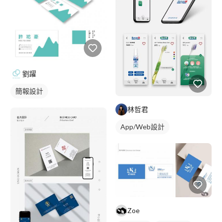
劉躍
簡報設計
林哲君
App/Web設計
Zoe