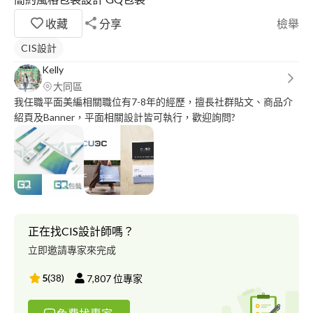
收藏
分享
檢舉
CIS設計
Kelly
大同區
我任職平面美編相關職位有7-8年的經歷，擅長社群貼文、商品介
紹頁及Banner，平面相關設計皆可執行，歡迎詢問?
正在找CIS設計師嗎？
立即邀請專家來完成
5
(
38
)
7,807
位專家