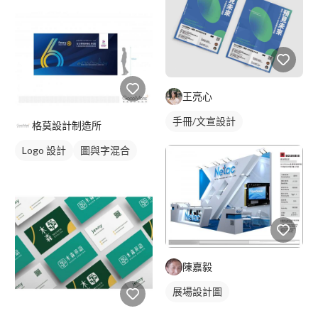
王亮心
手冊/文宣設計
格莫設計制造所
Logo 設計
圖與字混合
陳嘉毅
展場設計圖