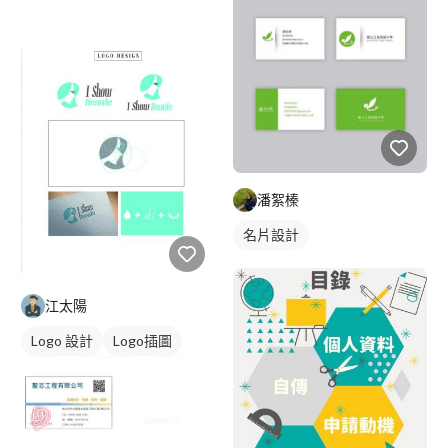
潘絮榛
名片設計
江太陽
Logo 設計
Logo插圖
圖像
日式商標
橘色