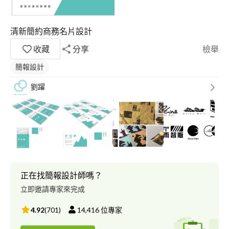
清新簡約商務名片設計
收藏
分享
檢舉
簡報設計
劉躍
正在找簡報設計師嗎？
立即邀請專家來完成
4.92
(
701
)
14,416
位專家