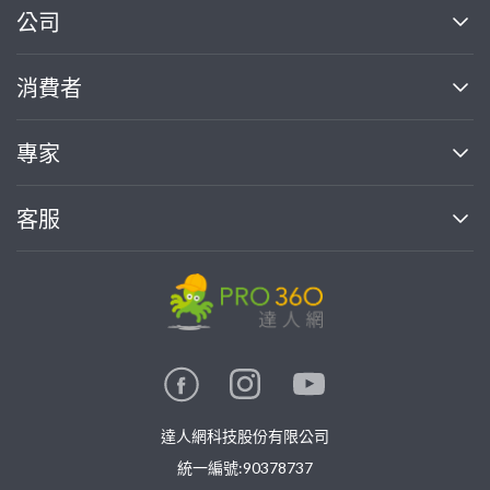
繼續完成
公司
關於我們
消費者
找專家(0)
買服務(0)
媒體報導
買服務
專家
部落格
如何使用PRO360
加入我們
案件中心
客服
熱門服務
投資人關係
成為專家
所有服務
客服中心
合作提案
如何接案
價格行情
使用條款
聯絡我們
專家指南
專家目錄
信任與保障
推廣服務
在地專家推薦
隱私權政策
卓越專家
達人網科技股份有限公司
關鍵字搜尋
公告
特約專家
統一編號:90378737