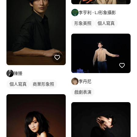
李亨利 - LJ形象攝影
形象美照
個人寫真
實景藝術照
沙龍照
藝術照
商業人像
陳臻
李丹尼
個人寫真
商業形象照
戲劇表演