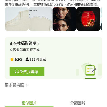
業界從事超過4年，重視拍攝細節與品質，從前期拍攝到後製修片
一手包辦。 目前剛剛成立個人的攝影工作室，希望能用我的專業
與熱忱，替您完成對於影像照片的需求?
正在找攝影師嗎？
立即邀請專家來完成
5
(
20
)
936
位專家
免費找專家
更多藝術照
相似圖片
分類圖片