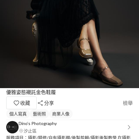
優雅姿態襯託金色鞋履
收藏
分享
檢舉
個人寫真
藝術照
商業人像
Dino’s Photography
汐止區
服務項目：攝影/精修/自有攝影棚/後製剪輯/攝影後製教學 在攝影