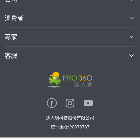
關於我們
消費者
找專家(0)
買服務(0)
媒體報導
買服務
專家
部落格
如何使用PRO360
加入我們
案件中心
客服
熱門服務
投資人關係
成為專家
所有服務
客服中心
合作提案
如何接案
價格行情
使用條款
聯絡我們
專家指南
專家目錄
信任與保障
推廣服務
在地專家推薦
隱私權政策
卓越專家
達人網科技股份有限公司
關鍵字搜尋
公告
特約專家
統一編號:90378737
專業知識
勞健保專區