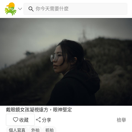
戴眼鏡女孩凝視遠方，眼神堅定
收藏
分享
檢舉
個人寫真
外拍
抓拍