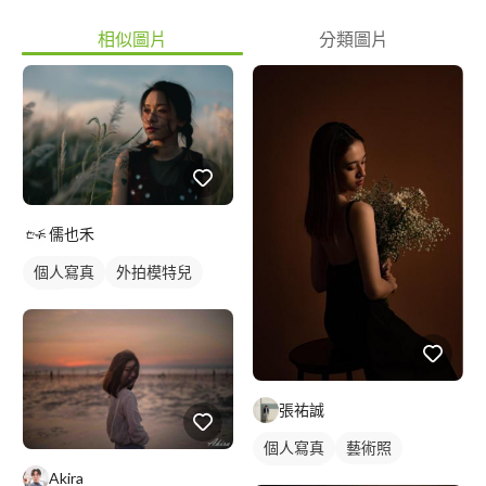
相似圖片
分類圖片
儒也禾
個人寫真
外拍模特兒
外拍
張祐誠
個人寫真
藝術照
Akira
商業人像