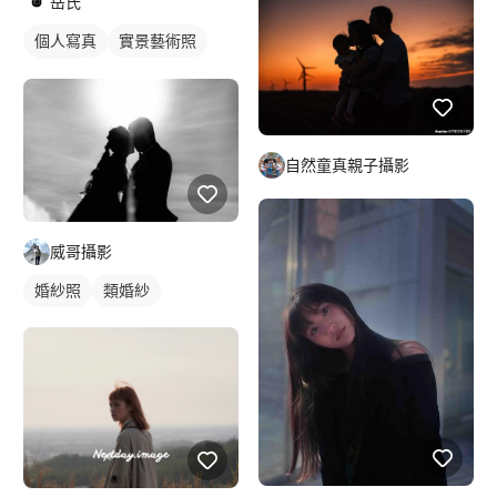
岳氏
個人寫真
實景藝術照
藝術照
自然童真親子攝影
威哥攝影
婚紗照
類婚紗