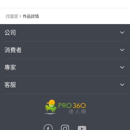
找靈感
作品詳情
繼續完成
公司
關於我們
消費者
找專家(0)
買服務(0)
媒體報導
買服務
專家
部落格
如何使用PRO360
加入我們
案件中心
客服
熱門服務
投資人關係
成為專家
所有服務
客服中心
合作提案
如何接案
價格行情
使用條款
聯絡我們
專家指南
專家目錄
信任與保障
推廣服務