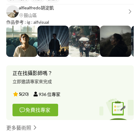
alfiealfredo胡淀凱
鼓山區
作品參考 : ig : alfvisual
正在找攝影師嗎？
立即邀請專家來完成
5
(
20
)
936
位專家
免費找專家
更多藝術照