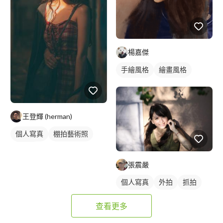
楊嘉傑
手繪風格
繪畫風格
寫實畫風
人物插畫
王登輝 (herman)
個人寫真
棚拍藝術照
藝術照
張震嚴
個人寫真
外拍
抓拍
查看更多