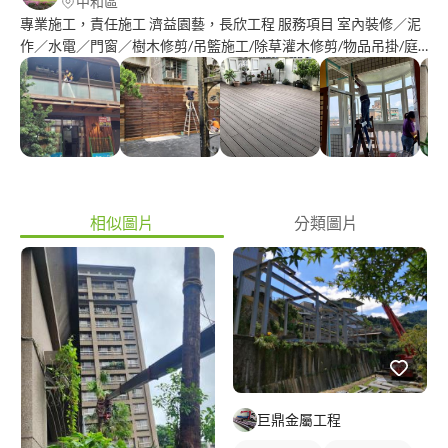
中和區
專業施工，責任施工 濟益園藝，長欣工程 服務項目 室內裝修／泥
作／水電／門窗／樹木修剪/吊籃施工/除草灌木修剪/物品吊掛/庭
園整理維護／景觀工程
相似圖片
分類圖片
巨鼎金屬工程