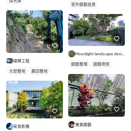
採光罩
室外園藝造景
Moonlight landscape design
竣興工程
園藝整理
園藝修剪
大型整地
農田整地
室外園藝造景
東美園藝
采舍影像