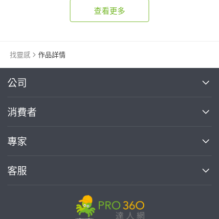
查看更多
找靈感
作品詳情
繼續完成
公司
關於我們
消費者
找專家(0)
買服務(0)
媒體報導
買服務
專家
部落格
如何使用PRO360
加入我們
案件中心
客服
熱門服務
投資人關係
成為專家
所有服務
客服中心
合作提案
如何接案
價格行情
使用條款