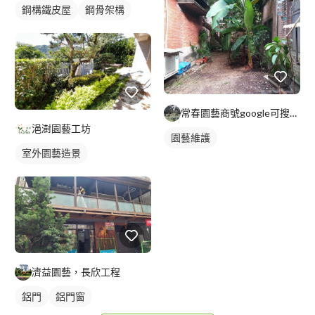
鋼構鐵皮屋
鋼骨架構
常春園藝商號google可搜尋到:統編79855748
浥澍園藝工坊
園藝維護
室外園藝造景
濟益園藝，長欣工程
鋁門
鋁門窗