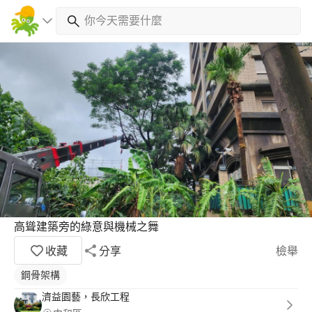
高聳建築旁的綠意與機械之舞
收藏
分享
檢舉
鋼骨架構
濟益園藝，長欣工程