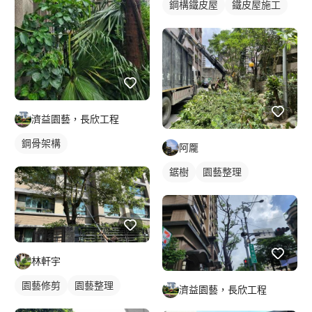
鋼構鐵皮屋
鐵皮屋施工
濟益園藝，長欣工程
鋼骨架構
阿龎
鋸樹
園藝整理
林軒宇
園藝修剪
園藝整理
濟益園藝，長欣工程