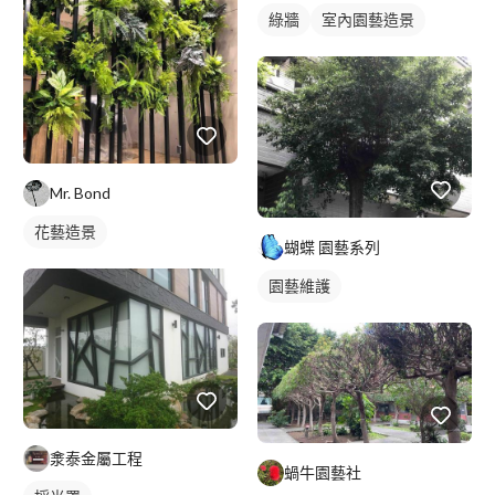
綠牆
室內園藝造景
Mr. Bond
花藝造景
蝴蝶 園藝系列
園藝維護
淾泰金屬工程
蝸牛園藝社