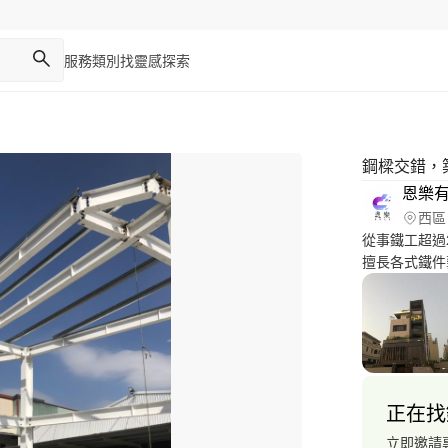
服務類別
找靈感
探索
鋼樑交錯，
恩樂
西區
從事鐵工超過
擅長各式鐵件
了！！！
正在找
立即邀請