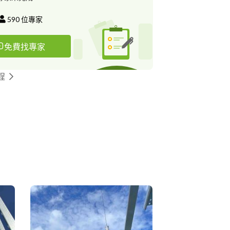
590
位專家
免費找專家
程