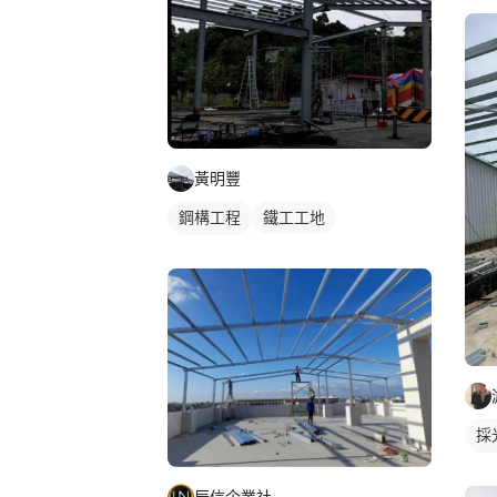
黃明豐
鋼構工程
鐵工工地
鋼構鐵皮屋
採
鋼
辰信企業社