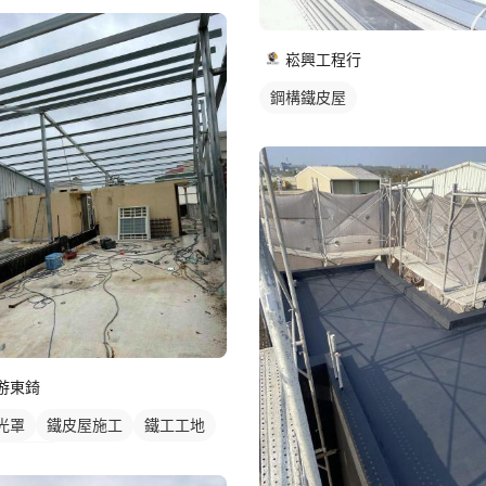
崧興工程行
鋼構鐵皮屋
游東錡
光罩
鐵皮屋施工
鐵工工地
構鐵皮屋