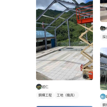
採
述仁
鋼構工程
工地（機具）
鋼構鐵皮屋
鋼