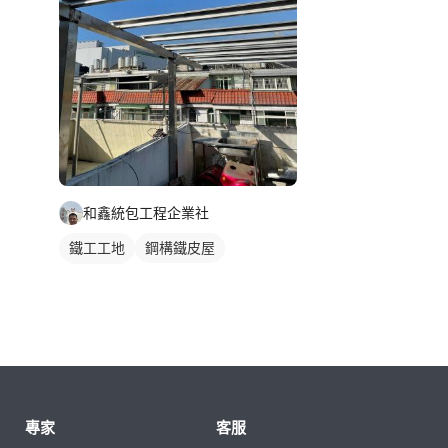
和鑫統包工程企業社
鐵工工地
鋼構鐵皮屋
鋼骨架構
專家
客服