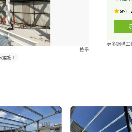
5
(
9
)
更多鋼構工
檢舉
皮屋施工