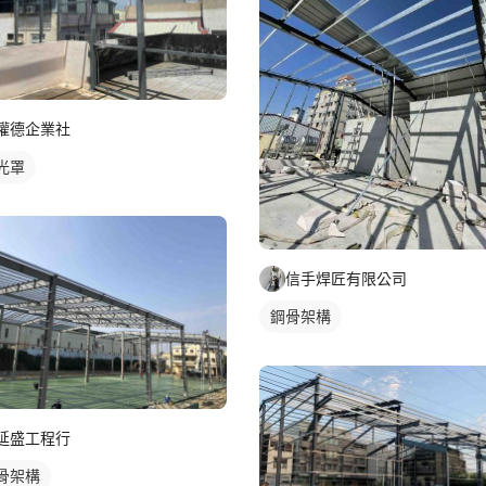
權德企業社
光罩
信手焊匠有限公司
鋼骨架構
延盛工程行
骨架構