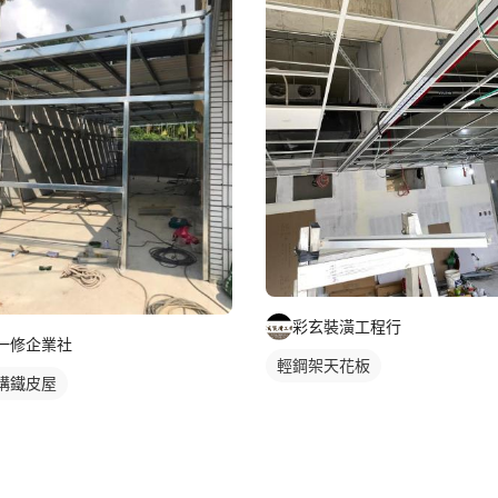
彩玄裝潢工程行
一修企業社
輕鋼架天花板
構鐵皮屋