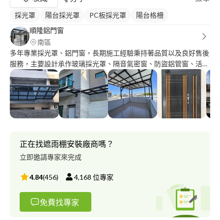
採光罩
陽台採光罩
PC板採光罩
陽台格柵
順隆鋁門窗
南區
多年專業採光罩、鋁門窗，長期施工經驗秉持著品質以及良好售後
服務，主要設計承作玻璃採光罩、隔音氣密窗、防盜鋁管窗、活動
百葉窗、隱藏式摺紗、欄杆、格柵、淋浴拉門、三合一通風門，專
門客製化訂製。 順隆鋁門窗行，在地服務多年，以安全、美觀、
舒適、苛求精工完美的設計規劃到施工，以多年的實做經驗與品質
來完成客戶的理念，讓我們誠實、負責、專業的團隊，來幫你創造
符合人性、優質居家的生活。 我們堅持採用安全合格的材料，合
理的估價，來達到顧客們的需求。
正在找遮雨棚安裝廠商嗎？
立即邀請專家來完成
4.84
(
456
)
4,168
位專家
免費找專家