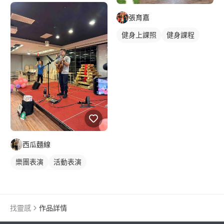
張育嘉
健身上課照
健身課程
重訓課程
西瓜麵線
樂團表演
活動表演
樂手照
木吉他表演
歌唱表演
找靈感
作品詳情