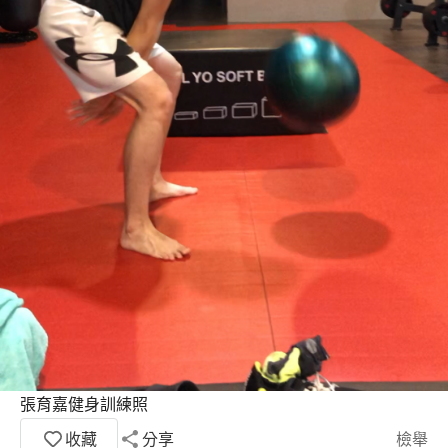
張育嘉健身訓練照
收藏
分享
檢舉