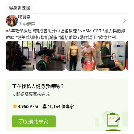
健身訓練照
張育嘉
中壢區
#3年教學經驗 #前成吉思汗中壢館教練 ?NASM-CPT ?肌力與體能
教練 ?健美式訓練 ?增肌減脂 ?體態雕塑 ?動作矯正 ?飲食控制
正在找私人健身教練嗎？
立即邀請專家來完成
4.95
(
3976
)
10,164
位專家
免費找專家