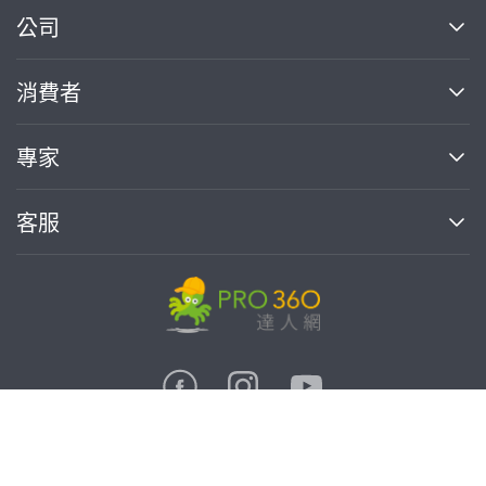
繼續完成
公司
關於我們
消費者
找專家(0)
買服務(0)
媒體報導
買服務
專家
部落格
如何使用PRO360
加入我們
案件中心
客服
熱門服務
投資人關係
成為專家
所有服務
客服中心
合作提案
如何接案
價格行情
使用條款
聯絡我們
專家指南
專家目錄
信任與保障
推廣服務
在地專家推薦
隱私權政策
卓越專家
免費找專家
達人網科技股份有限公司
關鍵字搜尋
公告
特約專家
統一編號:90378737