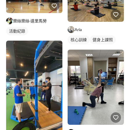
樂絲樂絲·達里馬勞
Aria
活動紀錄
核心訓練
健身上課照
健身團體課
瑜伽課程