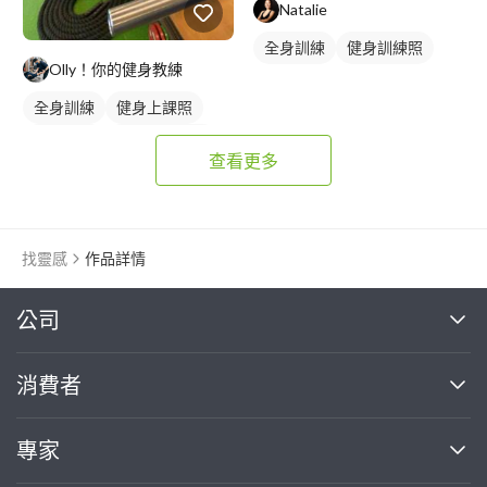
Natalie
全身訓練
健身訓練照
Olly！你的健身教練
全身訓練
健身上課照
健身教練
私人健身教練
查看更多
重訓教練
重訓課程
健身課程
找靈感
作品詳情
繼續完成
公司
關於我們
消費者
找專家(0)
買服務(0)
媒體報導
買服務
專家
部落格
如何使用PRO360