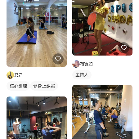
賴寶如
主持人
君君
核心訓練
健身上課照
健身團體課
瑜伽課程
健身課程