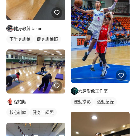
健身教練 Jason
下半身訓練
健身訓練照
腿部訓練
六肆影像工作室
運動攝影
活動紀錄
程柏翔
核心訓練
健身上課照
健身團體課
瑜伽課程