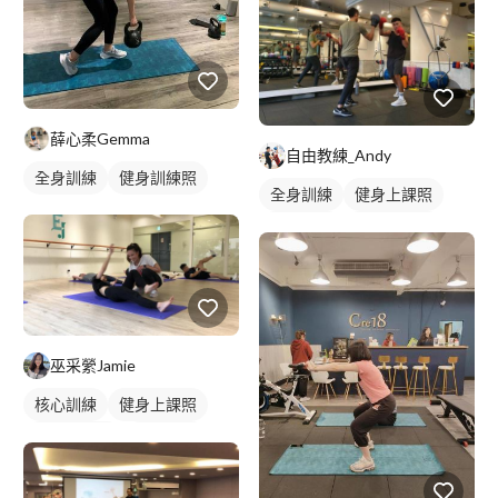
薛心柔Gemma
自由教練_Andy
全身訓練
健身訓練照
全身訓練
健身上課照
健身教練
健身團體課
拳擊課程
巫采縈Jamie
核心訓練
健身上課照
健身團體課
瑜伽課程
健身課程