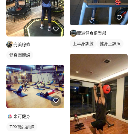
蘆洲健身俱樂部
上半身訓練
健身上課照
完美線條
健身教練
私人健身教練
健身團體課
重訓教練
女健身教練
重訓課程
健身課程
腿部訓練
米可健身
TRX懸吊訓練