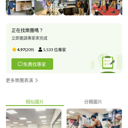
igshid=MmJiY2I4NDBkZg== 你的答案-阿冗
https://www.instagram.com/reel/Co1IEAHg7FD/?
igshid=MmJiY2I4NDBkZg== 末班車-蕭煌奇
https://www.instagram.com/reel/CubBGkDAFiA/?
igshid=MzRlODBiNWFlZA==
正在找樂團嗎？
立即邀請專家來完成
4.97
(
209
)
5,533
位專家
免費找專家
更多樂團表演
相似圖片
分類圖片