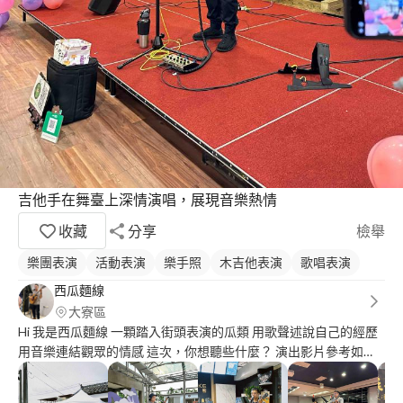
吉他手在舞臺上深情演唱，展現音樂熱情
收藏
分享
檢舉
樂團表演
活動表演
樂手照
木吉他表演
歌唱表演
西瓜麵線
大寮區
Hi 我是西瓜麵線 一顆踏入街頭表演的瓜類 用歌聲述說自己的經歷
用音樂連結觀眾的情感 這次，你想聽些什麼？ 演出影片參考如
下： 我還年輕 我還年輕-老王樂團
https://www.instagram.com/reel/Cn6sgTuAHP-/?