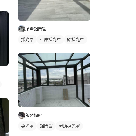
順隆鋁門窗
採光罩
車庫採光罩
鋁採光罩
永勁鋼鋁
採光罩
鋁門窗
屋頂採光罩
玻璃採光罩
鋁窗
陽台窗戶