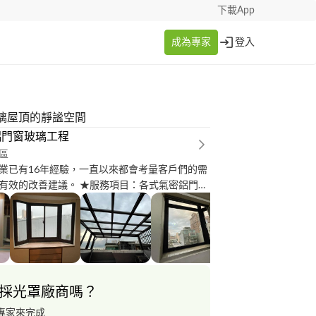
下載App
成為專家
登入
璃屋頂的靜謐空間
鋁門窗玻璃工程
區
業已有16年經驗，一直以來都會考量客戶們的需
建議。 ★服務項目：各式氣密鋁門
窗、防盜窗、凸窗、隔音窗、景觀窗、百葉窗、
、各式玻璃鏡子施工、玻璃屋、採光罩、店面櫥
、矽利康工程、三合一通風門、玻璃吊門、自動
 ◎售後有
服務~ 免費到府丈量評估。? ◎『鋁門窗』與『玻
品，需要測量實際尺寸 才可方便後續作業
採光罩廠商嗎？
專家來完成