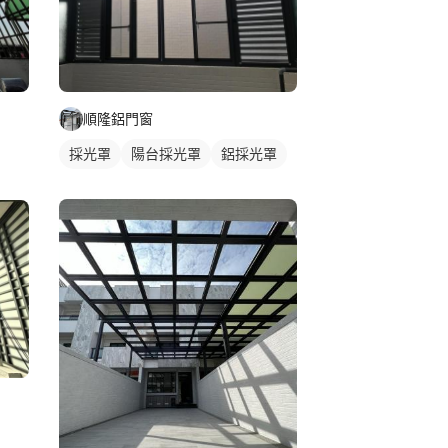
順隆鋁門窗
採光罩
陽台採光罩
鋁採光罩