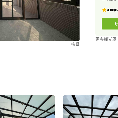
4.88
(
8
更多採光罩
檢舉