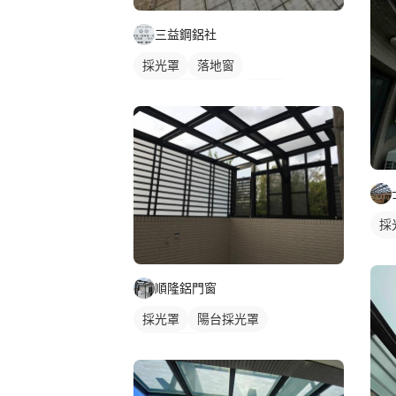
三益鋼鋁社
採光罩
落地窗
橫拉式落地門窗
鋁門窗
屋頂採光罩
玻璃採光罩
採
陽
順隆鋁門窗
採光罩
陽台採光罩
玻璃採光罩