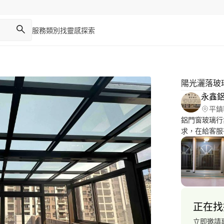
服務類別
找靈感
探索
陽光灑落玻
永鑫
平鎮
鋁門窗玻璃行
求，在給客服有效的改善
窗、陽台氣密
廚房烤漆玻璃
窗、淋浴拉門
門、紗窗更換。 ◎價格優惠 施工用料實在 堅持品質
保固 ◎專業
璃』是定制產
正在找
立即邀請