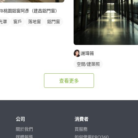
FB桃園鋁窗阿彥（建昌鋁門窗）
光罩
窗戶
落地窗
鋁門窗
窗
陽台窗戶
謝瑋薇
空間/建築照
查看更多
公司
消費者
關於我們
買服務
媒體報導
如何使用PRO360