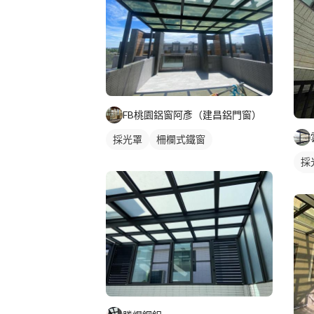
FB桃園鋁窗阿彥（建昌鋁門窗）
採光罩
柵欄式鐵窗
採
陽