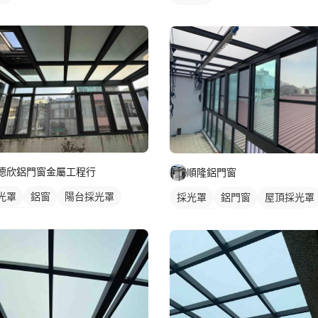
德欣鋁門窗金屬工程行
順隆鋁門窗
光罩
鋁窗
陽台採光罩
採光罩
鋁門窗
屋頂採光罩
璃採光罩
鋁採光罩
鋁窗
陽台窗戶