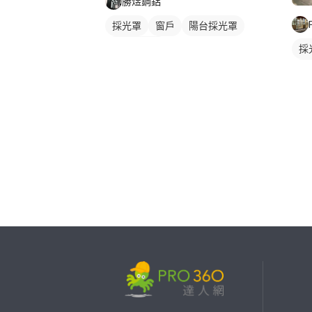
勝煜鋼鋁
採光罩
窗戶
陽台採光罩
玻璃採光罩
採
鋁
繼續完成
找專家(0)
買服務(0)