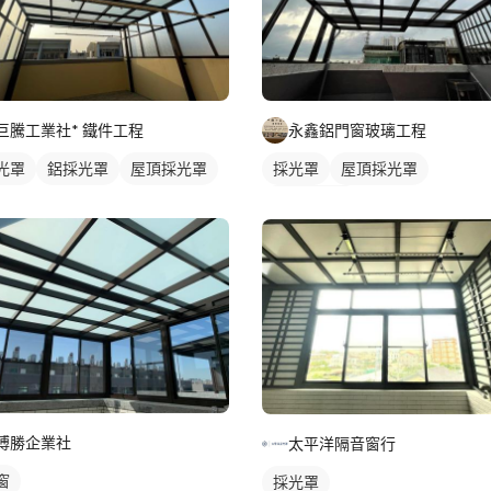
巨騰工業社* 鐵件工程
永鑫鋁門窗玻璃工程
光罩
鋁採光罩
屋頂採光罩
採光罩
屋頂採光罩
玻璃採光罩
搏勝企業社
太平洋隔音窗行
窗
採光罩