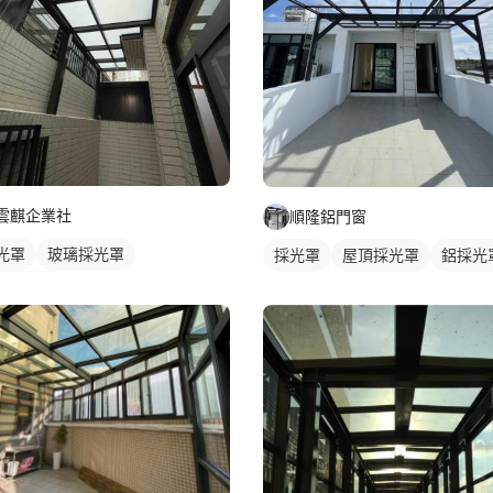
雲麒企業社
順隆鋁門窗
光罩
玻璃採光罩
採光罩
屋頂採光罩
鋁採光
台採光罩