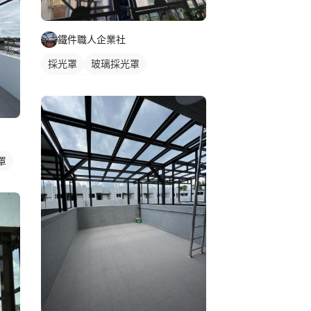
鐵件職人企業社
採光罩
玻璃採光罩
陽台採光罩
罩