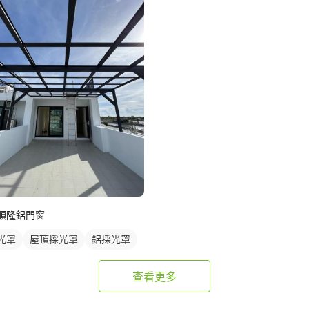
順隆鋁門窗
光罩
屋頂採光罩
鋁採光罩
查看更多