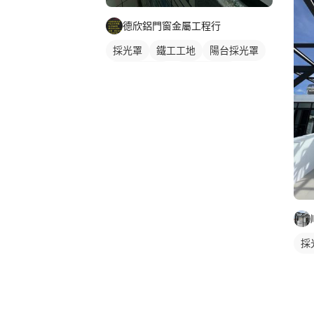
德欣鋁門窗金屬工程行
採光罩
鐵工工地
陽台採光罩
PC板遮雨棚
PC板採光罩
採