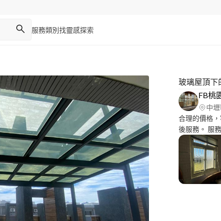
服務類別
找靈感
探索
玻璃屋頂下
FB桃
中壢
合理的價格，
後服務。 服務
鏽鋼門、窗汰舊
安裝 ⭐️鋁格柵工
每一個小細節
論後方可提供更完善的服務。
您的家?