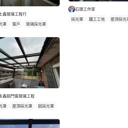
石頭工作室
士鑫玻璃工程行
採光罩
鐵工工地
屋頂採光
光罩
窗戶
玻璃採光罩
玻璃採光罩
台採光罩
永鑫鋁門窗玻璃工程
光罩
屋頂採光罩
鋁採光罩