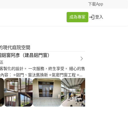
下載App
成為專家
登入
的現代庭院空間
園鋁窗阿彥（建昌鋁門窗）
區
客製化的設計。 一次服務，終生享受。 細心的售
內容： ⭐️鋁門、窗汰舊換新 ⭐️氣密門窗工程 ⭐️不
換新 ⭐️玻璃屋工程規劃安裝 ⭐️採光罩工程規劃
程規劃安裝 ⭐️欄杆工程規劃安裝 正因我們注重
，所以我們堅持免費到場丈量及與客人簡介及討
 您的家也是我的家? 讓我來保護