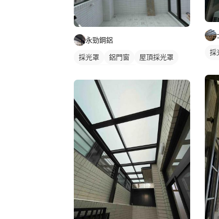
永勁鋼鋁
採
採光罩
鋁門窗
屋頂採光罩
陽
玻璃採光罩
鋁窗
陽台窗戶