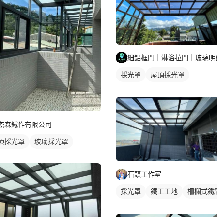
採光罩
屋頂採光罩
玻璃採光罩
鋁窗
陽台窗戶
杰森鐵作有限公司
頂採光罩
玻璃採光罩
石頭工作室
採光罩
鐵工工地
柵欄式鐵
鋁採光罩
屋頂採光罩