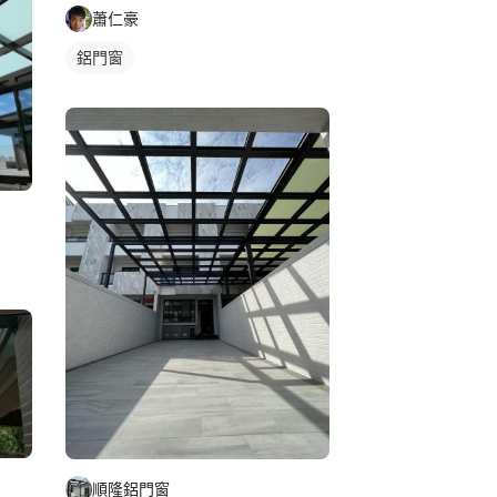
蕭仁豪
鋁門窗
順隆鋁門窗