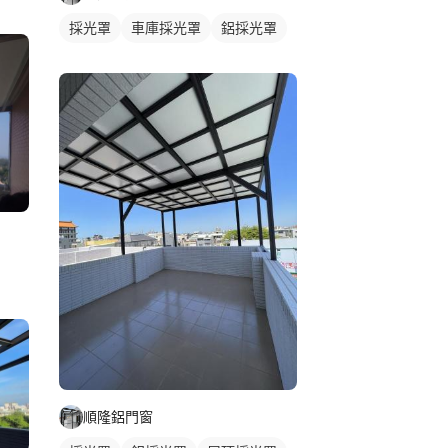
採光罩
車庫採光罩
鋁採光罩
順隆鋁門窗