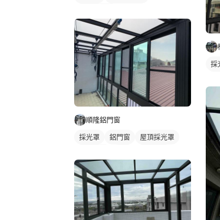
玻璃採光罩
採
陽
順隆鋁門窗
採光罩
鋁門窗
屋頂採光罩
鋁採光罩
鋁窗
陽台窗戶