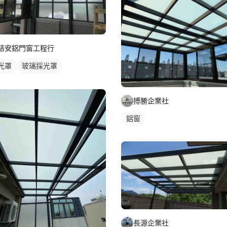
桔安鋁門窗工程行
光罩
玻璃採光罩
台採光罩
搏勝企業社
鋁窗
長源企業社