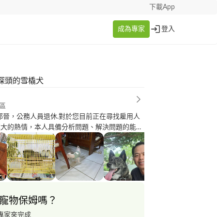
下載App
成為專家
登入
探頭的雪橇犬
區
郭晉，公務人員退休.對於您目前正在尋找雇用人
極大的熱情，本人具備分析問題、解決問題的能
正向的特質。相信過往所培養的能力能夠讓我勝
期望可以得到您的青睞，與您一起成長，謝謝！
寵物保姆嗎？
專家來完成