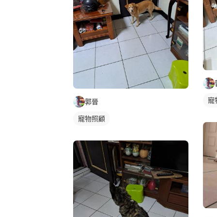
寵
郭晉
寵物照顧