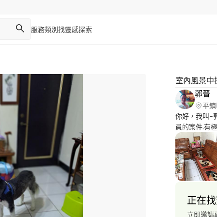
服務類別
找靈感
探索
室內風景中
郭晉
平鎮
你好，我叫–
員的案件.有
力，以及積極
任這份工作，
正在找
立即邀請