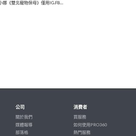
小娜《雙北寵物保母》僅用IG.FB聯絡
公司
消費者
關於我們
買服務
媒體報導
如何使用PRO360
部落格
熱門服務