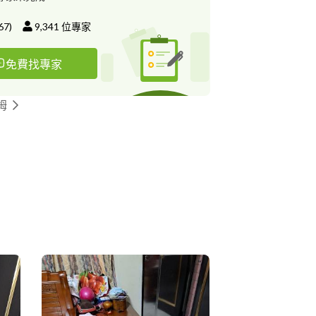
67
)
9,341
位專家
免費找專家
姆