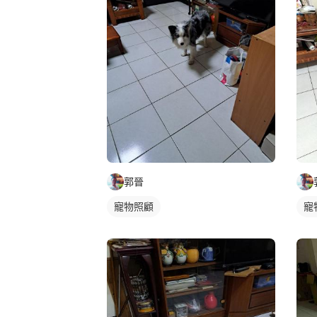
郭晉
寵物照顧
寵