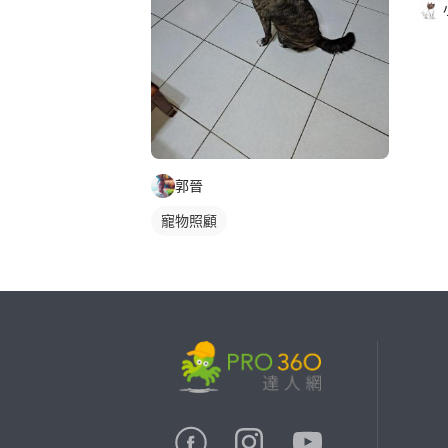
郭晉
寵物照顧
繼續完成
找專家(0)
買服務(0)