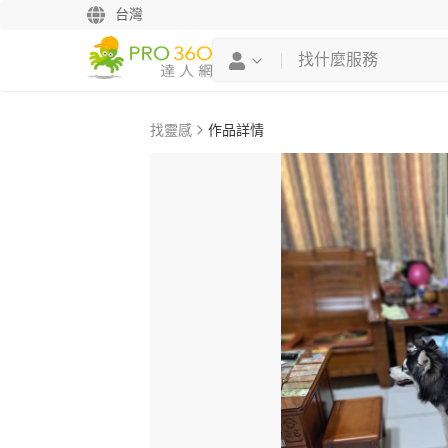
台灣
找靈感
作品詳情