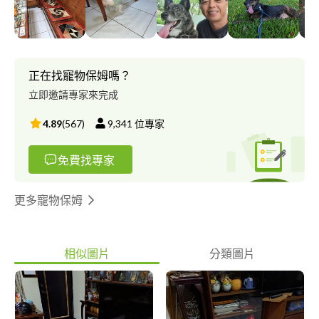
正在找寵物保姆嗎？
立即邀請專家來完成
4.89
(
567
)
9,341
位專家
免費找專家
更多寵物保姆
相似圖片
分類圖片