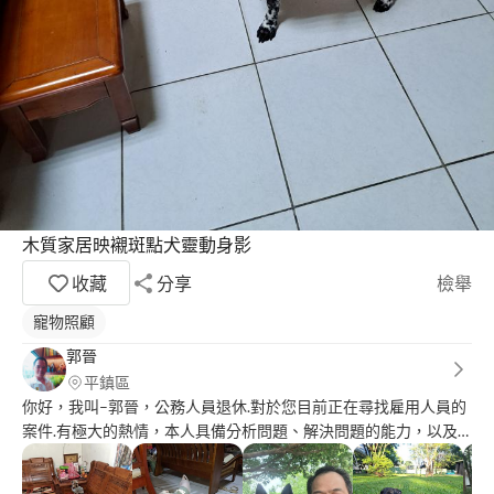
木質家居映襯斑點犬靈動身影
收藏
分享
檢舉
寵物照顧
郭晉
平鎮區
你好，我叫–郭晉，公務人員退休.對於您目前正在尋找雇用人員的
案件.有極大的熱情，本人具備分析問題、解決問題的能力，以及
積極正向的特質。相信過往所培養的能力能夠讓我勝任這份工作，
期望可以得到您的青睞，與您一起成長，謝謝！