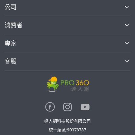
繼續完成
公司
關於我們
消費者
找專家(0)
買服務(0)
媒體報導
買服務
專家
部落格
如何使用PRO360
加入我們
案件中心
客服
熱門服務
投資人關係
成為專家
所有服務
客服中心
合作提案
如何接案
價格行情
使用條款
聯絡我們
專家指南
專家目錄
信任與保障
推廣服務
在地專家推薦
隱私權政策
卓越專家
達人網科技股份有限公司
關鍵字搜尋
公告
特約專家
統一編號:90378737