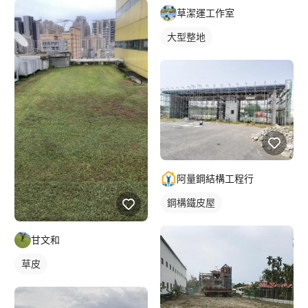
草潔運工作室
大型整地
阿量鋼結構工程行
鋼構鐵皮屋
甘文和
草皮