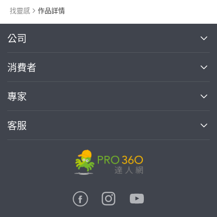
找靈感
作品詳情
繼續完成
公司
關於我們
消費者
找專家(0)
買服務(0)
媒體報導
買服務
專家
部落格
如何使用PRO360
加入我們
案件中心
客服
熱門服務
投資人關係
成為專家
所有服務
客服中心
合作提案
如何接案
價格行情
使用條款
聯絡我們
專家指南
專家目錄
信任與保障
推廣服務
在地專家推薦
隱私權政策
卓越專家