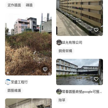
泥作牆面
磚牆
誌允有限公司
鋼骨架構
至盛工程行
園藝維護
常春園藝商號google可搜尋到:統編79855748
除草