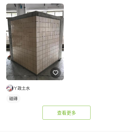
ㄚ政土水
磁磚
查看更多