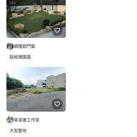
順隆鋁門窗
鋁格柵圍牆
草潔運工作室
大型整地