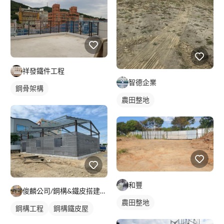
祥發鐵件工程
智德企業
鋼骨架構
農田整地
和豐
俊麟公司/鋼構&鐵皮搭建&採光罩
農田整地
鋼構工程
鋼構鐵皮屋