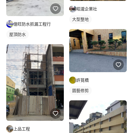
昭瀧企業社
大型整地
億旺防水抓漏工程行
屋頂防水
許筧橋
園藝修剪
上品工程