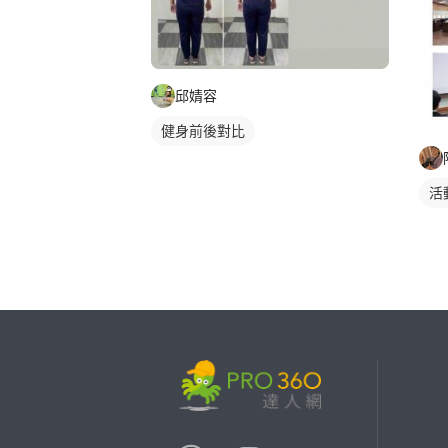
邱婧容
健身前後對比
活
繼續完成
找專家(0)
買服務(0)