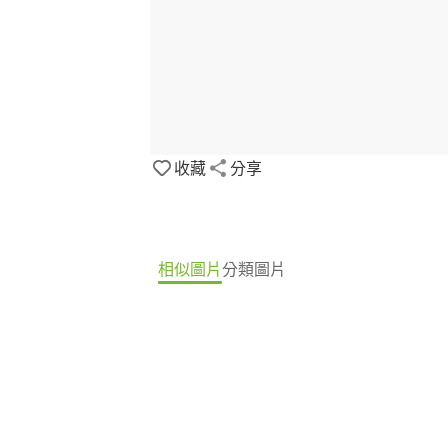
收藏
分享
相似圖片
分類圖片