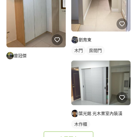
劉育東
木門
房間門
曾冠傑
葉光銘 光木業室內裝潢
木作櫃