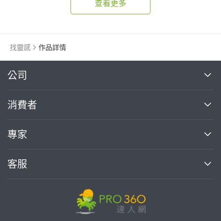
查看更多
找靈感
作品詳情
繼續完成
公司
關於我們
消費者
找專家(0)
買服務(0)
媒體報導
買服務
專家
部落格
如何使用PRO360
加入我們
案件中心
客服
熱門服務
投資人關係
成為專家
所有服務
客服中心
合作提案
如何接案
價格行情
使用條款
聯絡我們
專家指南