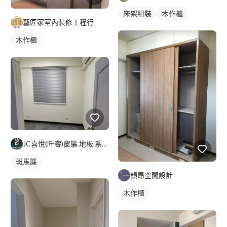
床架組裝
木作櫃
藝匠家室內裝修工程行
木作櫃
JC喜悅(阡睿)窗簾.地板.系統櫃.隔熱紙joy curta
斑馬簾
韻昂空間設計
木作櫃