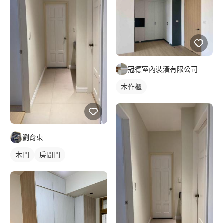
冠德室內裝潢有限公司
木作櫃
劉育東
木門
房間門