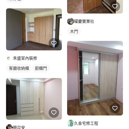
曜慶實業社
木門
禾盛室內裝修
客廳收納櫃
廚櫃門
木作櫃
衣櫃
櫥櫃木門
久金宅修工程
簡苡安