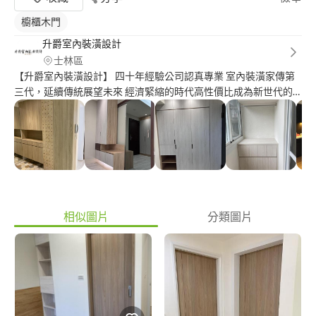
櫥櫃木門
升爵室內裝潢設計
士林區
【升爵室內裝潢設計】 四十年經驗公司認真專業 室內裝潢家傳第
三代，延續傳統展望未來 經濟緊縮的時代高性價比成為新世代的
趨勢 秉持施工設計一貫作業的理念不斷創新 打造【價格實在｜品
質保證｜服務優良】 為我們的客戶不斷提供更優質的服務與產
品。 位於台北市士林區工廠與店面，歡迎聯繫洽詢。 公司服務項
目： 室內裝潢設計、統包工程、專職木作( 含系統櫃體/地板 ) 誠信
/ 品質 / 實在 升爵室內裝潢設計 服務地區｜台北 / 桃園 / 基隆 姓名
｜鄭先生 Daniel
相似圖片
分類圖片