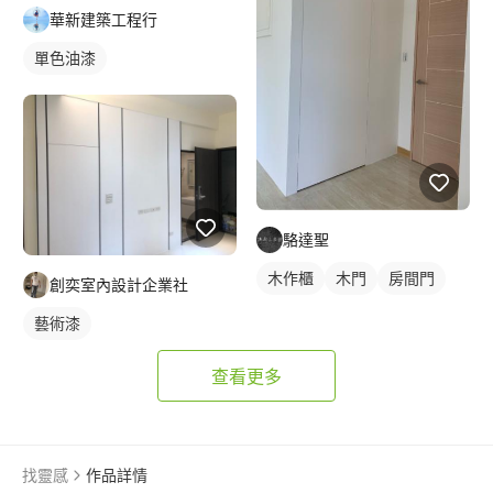
華新建築工程行
單色油漆
駱達聖
木作櫃
木門
房間門
創奕室內設計企業社
藝術漆
查看更多
找靈感
作品詳情