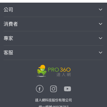
繼續完成
公司
關於我們
消費者
找專家(0)
買服務(0)
媒體報導
買服務
專家
部落格
如何使用PRO360
加入我們
案件中心
客服
熱門服務
投資人關係
成為專家
所有服務
客服中心
合作提案
如何接案
價格行情
使用條款
聯絡我們
專家指南
專家目錄
信任與保障
推廣服務
在地專家推薦
隱私權政策
卓越專家
達人網科技股份有限公司
關鍵字搜尋
公告
統一編號:90378737