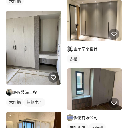
木作櫃
圓屋空間設計
衣櫃
豪匠裝潢工程
木作櫃
櫥櫃木門
恆優有限公司
床架組裝
木作櫃