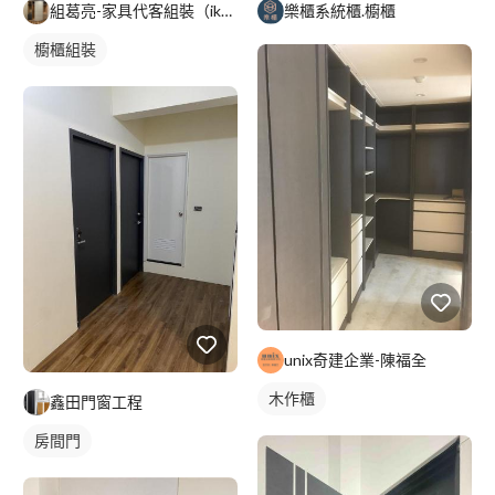
組葛亮-家具代客組裝（ikea、淘寶）
樂櫃系統櫃.櫥櫃
櫥櫃組裝
unix奇建企業-陳福全
木作櫃
鑫田門窗工程
房間門