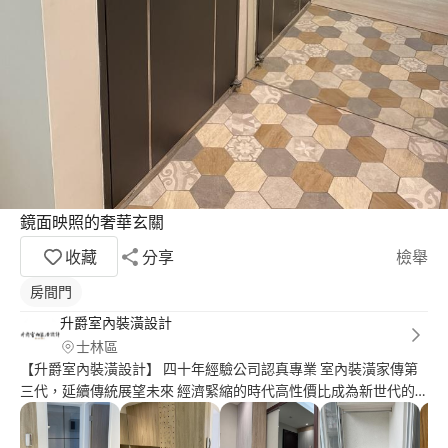
鏡面映照的奢華玄關
收藏
分享
檢舉
房間門
升爵室內裝潢設計
士林區
【升爵室內裝潢設計】 四十年經驗公司認真專業 室內裝潢家傳第
三代，延續傳統展望未來 經濟緊縮的時代高性價比成為新世代的
趨勢 秉持施工設計一貫作業的理念不斷創新 打造【價格實在｜品
質保證｜服務優良】 為我們的客戶不斷提供更優質的服務與產