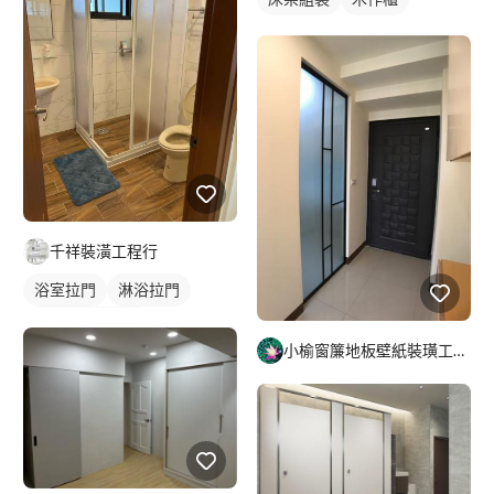
千祥裝潢工程行
浴室拉門
淋浴拉門
小浴室乾濕分離
小榆窗簾地板壁紙裝璜工廠/山辰室內設計
乾濕分離浴缸
浴室玻璃門