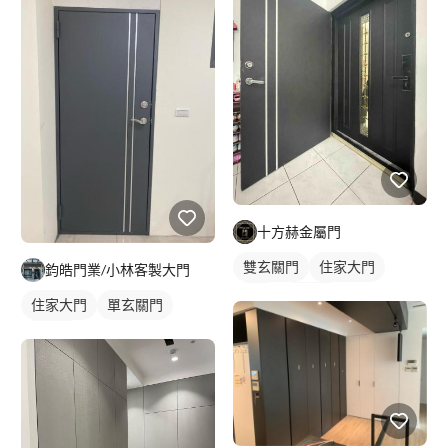
十方赫金屬門
雙玄關門
住家大門
鈞皓門業/小林客製大門
鐵門
隔音門
住家大門
單玄關門
房間門