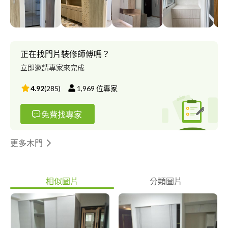
品。 位於台北市士林區工廠與店面，歡迎聯繫洽詢。 公司服務項
目： 室內裝潢設計、統包工程、專職木作( 含系統櫃體/地板 ) 誠信
/ 品質 / 實在 升爵室內裝潢設計 服務地區｜台北 / 桃園 / 基隆 姓名
｜鄭先生 Daniel
正在找門片裝修師傅嗎？
立即邀請專家來完成
4.92
(
285
)
1,969
位專家
免費找專家
更多木門
相似圖片
分類圖片