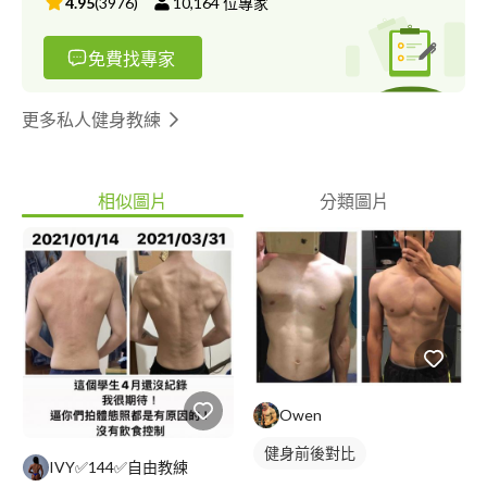
4.95
(
3976
)
10,164
位專家
免費找專家
更多私人健身教練
相似圖片
分類圖片
Owen
健身前後對比
IVY✅144✅自由教練