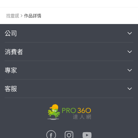
找靈感
作品詳情
繼續完成
公司
關於我們
消費者
找專家(0)
買服務(0)
媒體報導
買服務
專家
部落格
如何使用PRO360
加入我們
案件中心
客服
熱門服務
投資人關係
成為專家
所有服務
客服中心
合作提案
如何接案
價格行情
使用條款
聯絡我們
專家指南
專家目錄
信任與保障
推廣服務