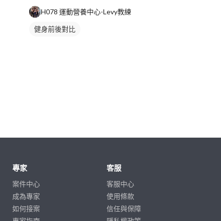
H078 運動營養中心-Levy教練
健身前後對比
專家
客服
案件中心
客服中心
成為專家
使用條款
如何接案
信任與保障
專家指南
隱私權政策