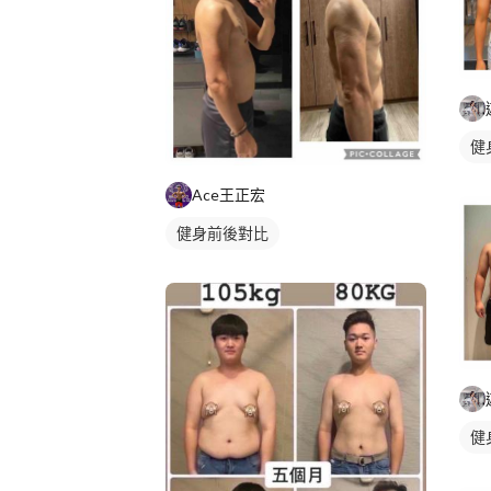
健
Ace王正宏
健身前後對比
健