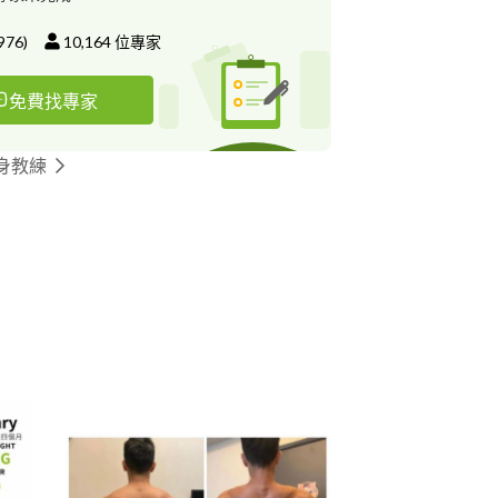
976
)
10,164
位專家
免費找專家
身教練