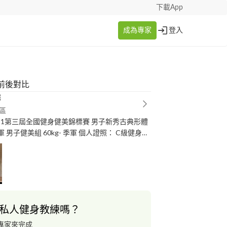
下載App
成為專家
登入
前後對比
樺
區
021第三屆全國健身健美錦標賽 男子新秀古典形體
子健美組 60kg- 季軍 個人證照： C級健身指
一對一健身指導 / 靈活飲食建
 授課地點：Goal Fitness 走！健
區大安區路一段85號2F 我的聯絡方式: 想
我line， 密我即可 ID: *********
私人健身教練嗎？
專家來完成