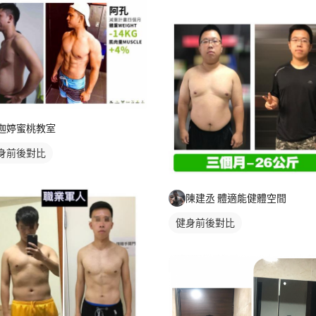
迦婷蜜桃教室
身前後對比
陳建丞 體適能健體空間
健身前後對比