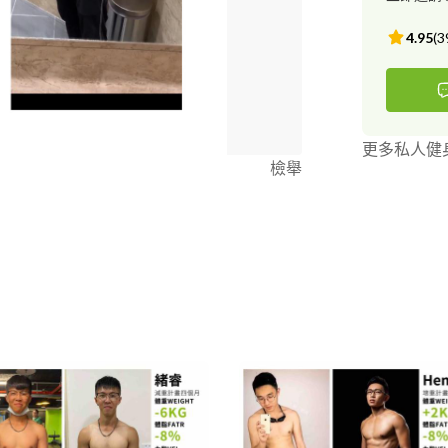
4.95
(
3
更多私人健
檢舉