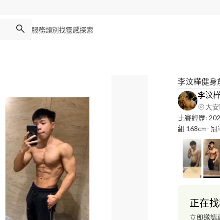
服務類別
找靈感
探索
李汶樺健身
李汶
大安
比賽經歷: 2
組 168cm- 冠軍 男
導員 CPR+AED急救訓練 專長：
議 / 增肌減脂客製化訓練指導 /
身 地址：台北市大安
了解收費方式直接加
正在找
立即邀請