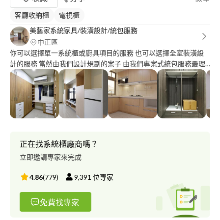
客廳收納櫃
電視櫃
美藝家系統家具/裝潢設計/統包服務
中正區
你可以選擇單一系統櫃或廚具項目的服務 也可以選擇全室裝潢設
計的服務 當然由我們設計規劃的案子 由我們專案式統包服務最理
想 公司成立10幾年來 一直秉持誠正信實的理念 還有源源不絕的熱
忱與專業 不斷的幫客戶解決他們遇到的問題 滿足居家空間的機能
需求 建構屬於全家人的幸福空間
正在找系統櫃廠商嗎？
立即邀請專家來完成
4.86
(
779
)
9,391
位專家
免費找專家