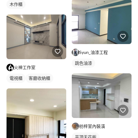
木作櫃
Syun_油漆工程
跳色油漆
火神工作室
電視櫃
客廳收納櫃
枋梓室內裝潢
平頂天花板