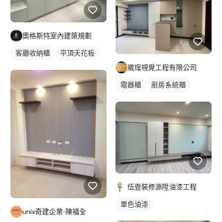
奧格斯特室內建築規劃
客廳收納櫃
平頂天花板
崴珵視覺工程有限公司
木作櫃
玄關櫃
電器櫃
廚房系統櫃
客廳收納櫃
電視櫃
伍壹裝修源陞油漆工程
單色油漆
unix奇建企業-陳福全