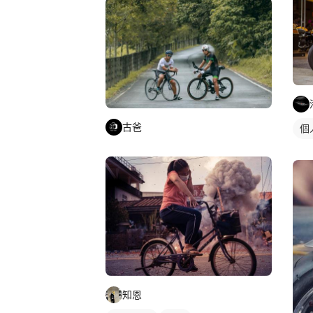
古爸
個
知恩