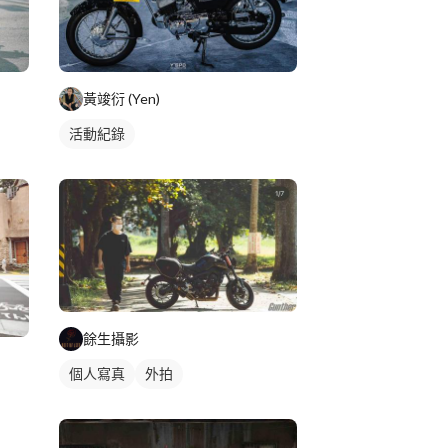
黃竣衍 (Yen)
活動紀錄
餘生攝影
個人寫真
外拍