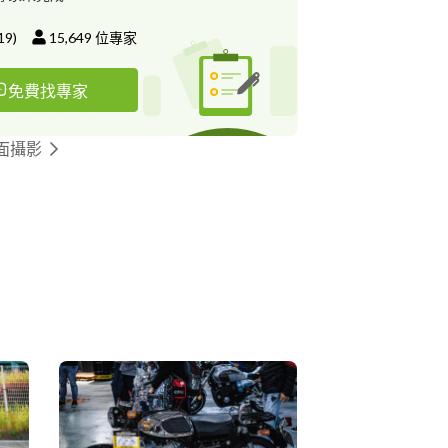
19
)
15,649
位專家
免費找專家
面攝影