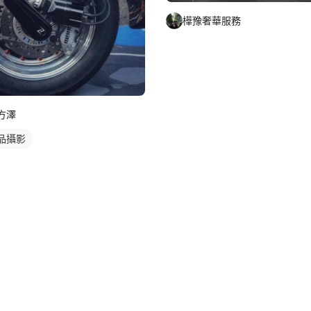
樺豫奢華服務
方澤
品攝影