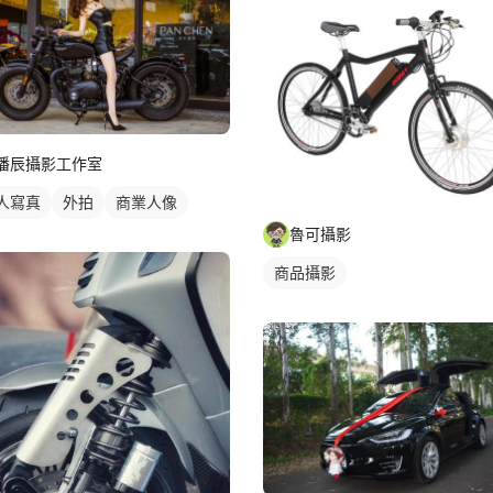
潘辰攝影工作室
人寫真
外拍
商業人像
魯可攝影
商品攝影