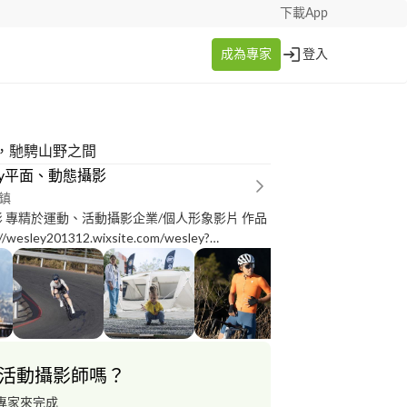
下載App
成為專家
登入
，馳騁山野之間
ley平面、動態攝影
鎮
影 專精於運動、活動攝影企業/個人形象影片 作品
/wesley201312.wixsite.com/wesley?
0JsRIFQf-pAfYgFpBka-
dfD44xuW0mfM_W37Gsx-uzWF7ok8 攝影器材：
 錄影4K60p/120p (最高8K60p
活動攝影師嗎？
專家來完成