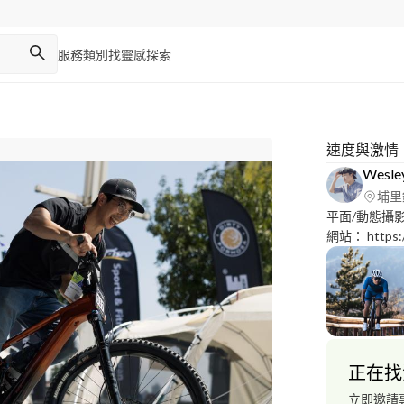
服務類別
找靈感
探索
速度與激情
Wes
埔里
平面/動態攝
網站： https:/
fbclid=IwAR
U2nk9X9gb
Canon R5C 照片4800萬畫素
Raw)
正在找
立即邀請