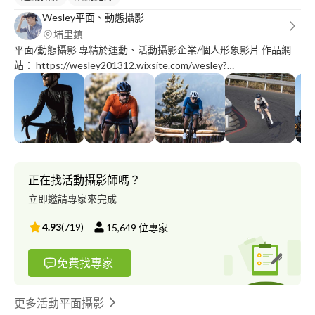
Wesley平面、動態攝影
埔里鎮
平面/動態攝影 專精於運動、活動攝影企業/個人形象影片 作品網
站： https://wesley201312.wixsite.com/wesley?
fbclid=IwAR0JsRIFQf-pAfYgFpBka-
U2nk9X9gbdfD44xuW0mfM_W37Gsx-uzWF7ok8 攝影器材：
Canon R5C 照片4800萬畫素 錄影4K60p/120p (最高8K60p Raw)
正在找活動攝影師嗎？
立即邀請專家來完成
4.93
(
719
)
15,649
位專家
免費找專家
更多活動平面攝影