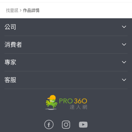
找靈感
作品詳情
繼續完成
公司
關於我們
消費者
找專家(0)
買服務(0)
媒體報導
買服務
專家
部落格
如何使用PRO360
加入我們
案件中心
客服
熱門服務
投資人關係
成為專家
所有服務
客服中心
合作提案
如何接案
價格行情
使用條款
聯絡我們
專家指南
專家目錄
信任與保障
推廣服務
在地專家推薦
隱私權政策