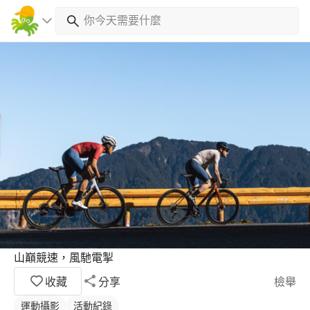
山巔競速，風馳電掣
收藏
分享
檢舉
運動攝影
活動紀錄