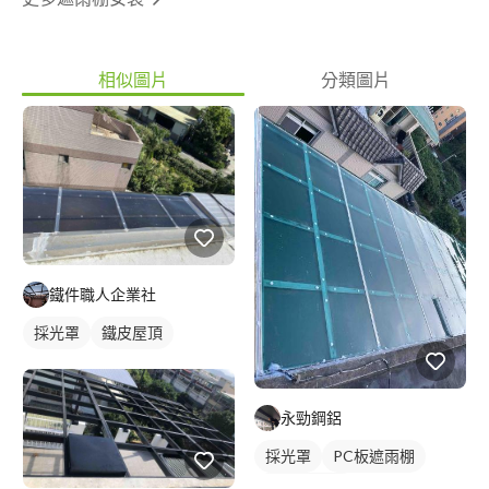
相似圖片
分類圖片
鐵件職人企業社
採光罩
鐵皮屋頂
永勁鋼鋁
採光罩
PC板遮雨棚
PC板採光罩