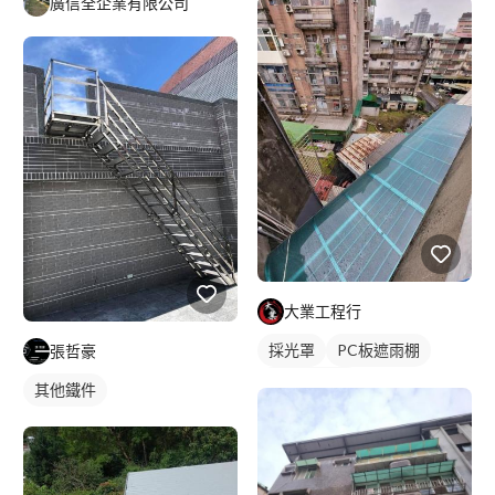
廣信全企業有限公司
大業工程行
採光罩
PC板遮雨棚
張哲豪
PC板採光罩
其他鐵件