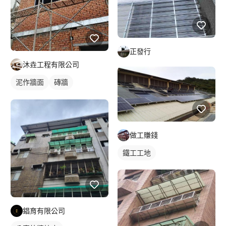
正發行
沐垚工程有限公司
泥作牆面
磚牆
外牆鐵皮
做工賺錢
鐵工工地
錩育有限公司