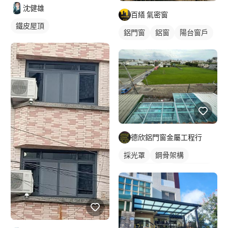
沈健雄
百繕 氣密窗
鐵皮屋頂
鋁門窗
鋁窗
陽台窗戶
德欣鋁門窗金屬工程行
採光罩
鋼骨架構
PC板遮雨棚
PC板採光罩