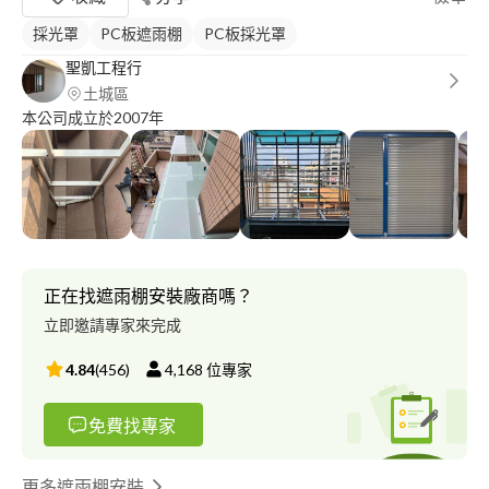
採光罩
PC板遮雨棚
PC板採光罩
聖凱工程行
土城區
本公司成立於2007年
正在找遮雨棚安裝廠商嗎？
立即邀請專家來完成
4.84
(
456
)
4,168
位專家
免費找專家
更多遮雨棚安裝