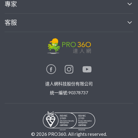
買服務
專家
部落格
如何使用PRO360
加入我們
案件中心
客服
熱門服務
投資人關係
成為專家
所有服務
客服中心
合作提案
如何接案
價格行情
使用條款
聯絡我們
專家指南
專家目錄
信任與保障
推廣服務
在地專家推薦
隱私權政策
卓越專家
達人網科技股份有限公司
關鍵字搜尋
公告
特約專家
統一編號:90378737
專業知識
勞健保專區
問專家
新手攻略
©
2026
PRO360. All rights reserved.