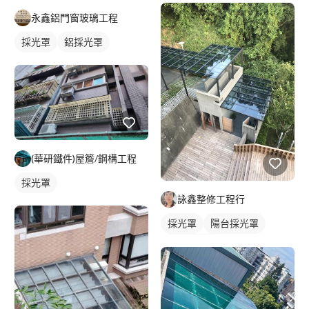
永鑫鋁門窗玻璃工程
採光罩
鋁採光罩
(華研鐵件)屋簷/鋼構工程
採光罩
詠鑫整修工程行
採光罩
陽台採光罩
玻璃採光罩