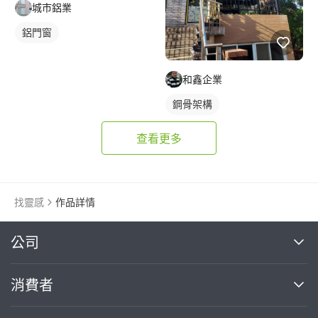
城市鋁業
鋁門窗
和鑫企業
鋼骨架構
查看更多
找靈感
作品詳情
繼續完成
公司
關於我們
消費者
找專家(0)
買服務(0)
媒體報導