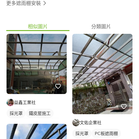
更多遮雨棚安裝
相似圖片
分類圖片
益鑫工業社
採光罩
鐵皮屋施工
文佑企業社
鋼構鐵皮屋
屋頂採光罩
鋁採光罩
採光罩
PC板遮雨棚