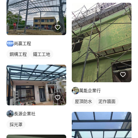
尚贏工程
鋼構工程
鐵工工地
鋼構鐵皮屋
鋼骨架構
萬能企業行
屋頂防水
泥作牆面
防水漆施工
長源企業社
採光罩