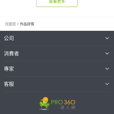
查看更多
找靈感
作品詳情
繼續完成
公司
關於我們
消費者
找專家(0)
買服務(0)
媒體報導
買服務
專家
部落格
如何使用PRO360
加入我們
案件中心
客服
熱門服務
投資人關係
成為專家
所有服務
客服中心
合作提案
如何接案
價格行情
使用條款
聯絡我們
專家指南