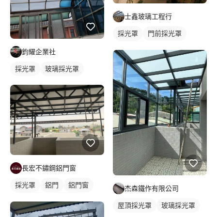
士鑫玻璃工程行
採光罩
門前採光罩
鋁採光罩
鈞耀企業社
採光罩
玻璃採光罩
長宏不鏽鋼鋁門窗
採光罩
鋁門
鋁門窗
杰森鐵作有限公司
鋼骨架構
鋁採光罩
屋頂採光罩
玻璃採光罩