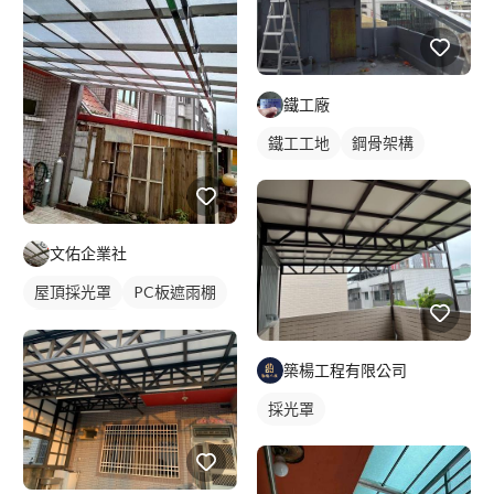
鐵工廠
鐵工工地
鋼骨架構
文佑企業社
屋頂採光罩
PC板遮雨棚
PC板採光罩
築楊工程有限公司
採光罩