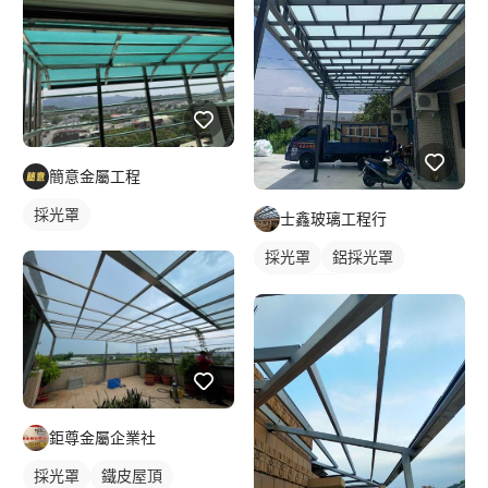
簡意金屬工程
採光罩
士鑫玻璃工程行
採光罩
鋁採光罩
門前採光罩
鉅尊金屬企業社
採光罩
鐵皮屋頂