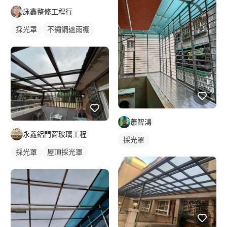
詠鑫整修工程行
採光罩
不鏽鋼遮雨棚
門前採光罩
鋁採光罩
蕭智鴻
永鑫鋁門窗玻璃工程
採光罩
採光罩
屋頂採光罩
鋁採光罩