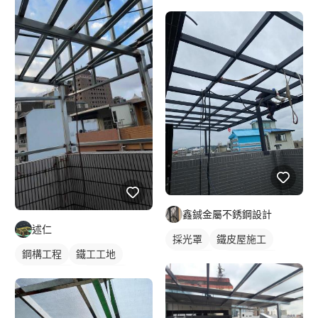
PC板採光罩
鑫鋮金屬不銹鋼設計
述仁
採光罩
鐵皮屋施工
鋼構工程
鐵工工地
鋁採光罩
屋頂採光罩
鋼構鐵皮屋
鋼骨架構