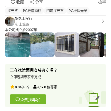
收藏
分享
檢舉
採光罩
PC板遮雨棚
門前採光罩
PC板採光罩
聖凱工程行
土城區
本公司成立於2007年
正在找遮雨棚安裝廠商嗎？
立即邀請專家來完成
4.84
(
456
)
4,168
位專家
免費找專家