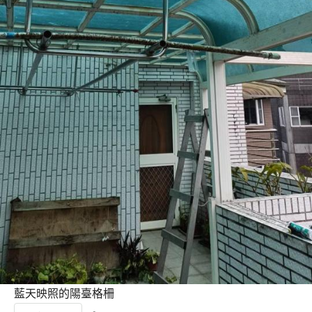
藍天映照的陽臺格柵