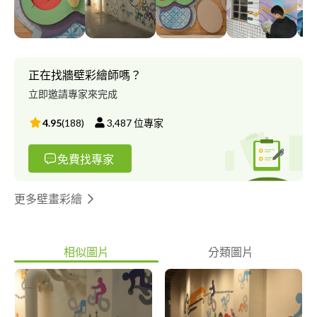
伍耕 2018 國立台北教育大學藝術與造形設計學系 碩士班 2012 東
海大學美術學系 劉伯辰 2018 國立台灣師範大學美術學系 碩士班
2017 東京藝術大學進修 2014 東海大學美術學系 2009 復興美工
專長項目 視覺藝術 平面設計 繪畫藝術創作 壁畫 塗鴉 噴漆 插畫
正在找牆壁彩繪師嗎？
立即邀請專家來完成
4.95
(
188
)
3,487
位專家
免費找專家
更多壁畫彩繪
相似圖片
分類圖片