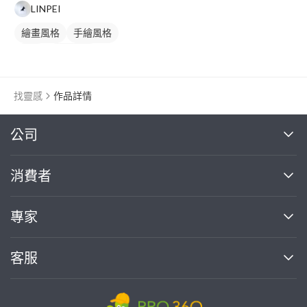
LINPEI
繪畫風格
手繪風格
插畫
動物插畫
找靈感
作品詳情
繼續完成
公司
關於我們
消費者
找專家(0)
買服務(0)
媒體報導
買服務
專家
部落格
如何使用PRO360
加入我們
案件中心
客服
熱門服務
投資人關係
成為專家
所有服務
客服中心
合作提案
如何接案