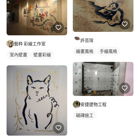
許芸瑄
藝粋 彩繪工作室
繪畫風格
手繪風格
室內壁畫
壁畫彩繪
插畫
插畫畫作
店家/餐廳壁畫
城市壁畫
安捷建物工程
磁磚施工