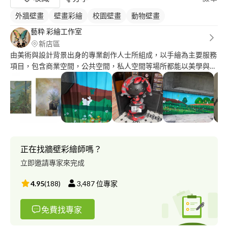
外牆壁畫
壁畫彩繪
校園壁畫
動物壁畫
藝粋 彩繪工作室
新店區
由美術與設計背景出身的專業創作人士所組成，以手繪為主要服務
項目，包含商業空間，公共空間，私人空間等場所都能以美學與實
用的角度提出不同設計構想，以藝術創作者的堅持加上專業設計師
的應變能力打造最能與空間相得益彰的手繪作品． 團隊主要成員
伍耕 2018 國立台北教育大學藝術與造形設計學系 碩士班 2012 東
海大學美術學系 劉伯辰 2018 國立台灣師範大學美術學系 碩士班
2017 東京藝術大學進修 2014 東海大學美術學系 2009 復興美工
專長項目 視覺藝術 平面設計 繪畫藝術創作 壁畫 塗鴉 噴漆 插畫
正在找牆壁彩繪師嗎？
立即邀請專家來完成
4.95
(
188
)
3,487
位專家
免費找專家