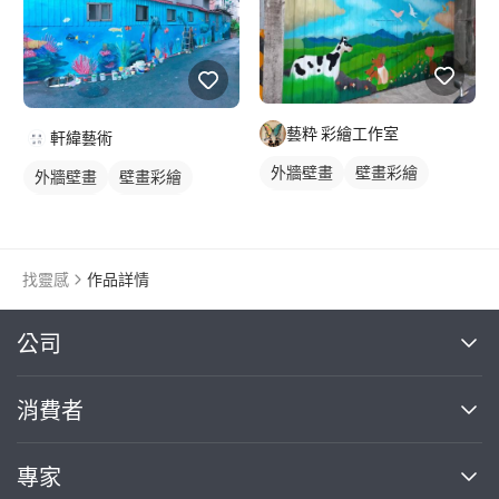
藝粋 彩繪工作室
軒緯藝術
外牆壁畫
壁畫彩繪
外牆壁畫
壁畫彩繪
動物壁畫
大型壁畫
海洋壁畫
找靈感
作品詳情
繼續完成
公司
關於我們
消費者
找專家(0)
買服務(0)
媒體報導
買服務
專家
部落格