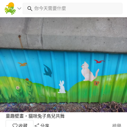
童趣壁畫，貓咪兔子鳥兒共舞
收藏
分享
檢舉