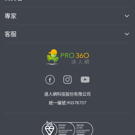
媒體報導
買服務
專家
部落格
如何使用PRO360
加入我們
案件中心
客服
熱門服務
投資人關係
成為專家
所有服務
客服中心
合作提案
如何接案
價格行情
使用條款
聯絡我們
專家指南
專家目錄
信任與保障
推廣服務
在地專家推薦
隱私權政策
卓越專家
達人網科技股份有限公司
關鍵字搜尋
公告
特約專家
統一編號:90378737
專業知識
勞健保專區
問專家
新手攻略