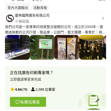
室內大圖輸出
活動背板
廈林國際廣告有限公司
新莊區
我們公司是一家專業的視覺整合服務的公司，成立於2000年，服
務過無數的公司行號，精品業、公部門、藝文團體、專業於｜視覺
規劃｜專案設計｜展覽統合｜產品發表｜記者會｜店面裝修｜櫥窗
設計｜數位印刷｜展覽硬體｜燈光音響｜大圖輸出｜活動攝影｜等
各式廣告相關服務的一家公司。
正在找廣告印刷專家嗎？
立即邀請專家來完成
4.86
(
78
)
2,388
位專家
免費找專家