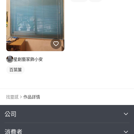
星創藝家飾小安
百葉簾
找靈感
作品詳情
繼續完成
公司
關於我們
消費者
找專家(0)
買服務(0)