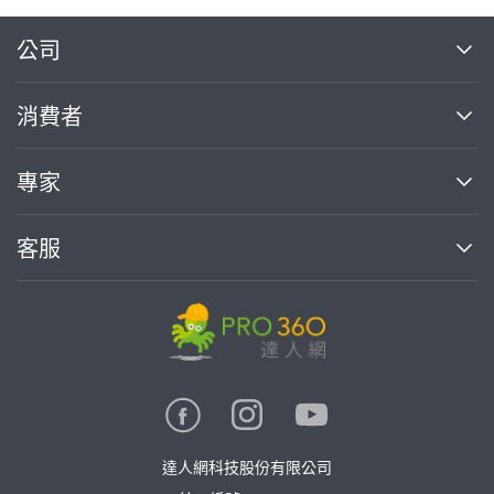
繼續完成
公司
關於我們
消費者
找專家(0)
買服務(0)
媒體報導
買服務
專家
部落格
如何使用PRO360
加入我們
案件中心
客服
熱門服務
投資人關係
成為專家
所有服務
客服中心
合作提案
如何接案
價格行情
使用條款
聯絡我們
專家指南
專家目錄
信任與保障
推廣服務
在地專家推薦
隱私權政策
卓越專家
達人網科技股份有限公司
關鍵字搜尋
公告