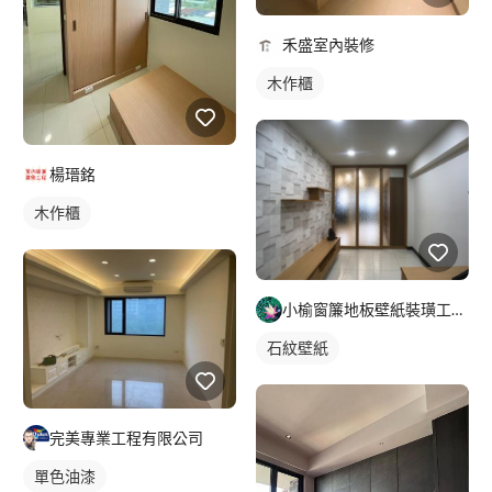
禾盛室內裝修
木作櫃
楊瑨銘
木作櫃
小榆窗簾地板壁紙裝璜工廠/山辰室內設計
石紋壁紙
完美專業工程有限公司
單色油漆