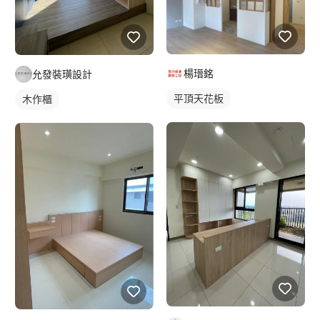
楊瑨銘
允發裝璜設計
平頂天花板
木作櫃