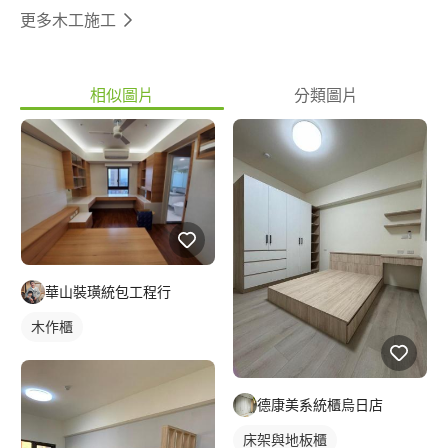
更多木工施工
相似圖片
分類圖片
華山裝璜統包工程行
木作櫃
德康美系統櫃烏日店
床架與地板櫃