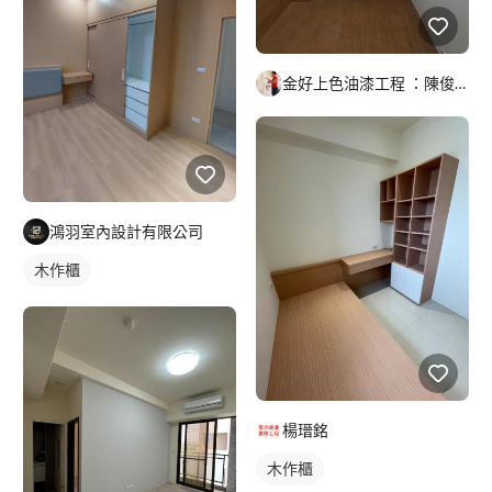
金好上色油漆工程 ：陳俊義
鴻羽室內設計有限公司
木作櫃
楊瑨銘
木作櫃