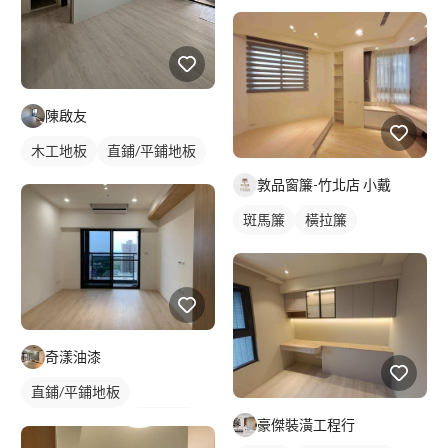
陳啟友
木工地板
直鋪/平鋪地板
敦品窗簾-竹北店 小戴
斑馬簾
橫拉簾
奇漾油漆
直鋪/平鋪地板
塑膠地板成品
單色油漆
豪傑裝潢工程行