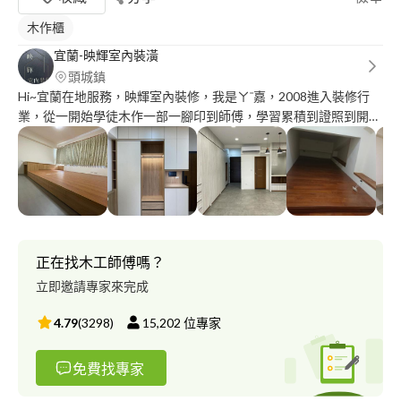
木作櫃
宜蘭-映輝室內裝潢
頭城鎮
Hi~宜蘭在地服務，映輝室內裝修，我是ㄚˉ嘉，2008進入裝修行
業，從一開始學徒木作一部一腳印到師傅，學習累積到證照到開
業，沒有深厚的學歷，有工程底子，到現在接工程，施作 監工 統
包，接工程承包木作裝潢規劃工程或是室內裝修統包規劃。能查詢
FB映輝室內有施工圖片參考 安心 品質 服務 室內裝修設計統包工程
製圖 規劃 對談 別看我樣貌年輕具有豐富經驗木作底子 裝潢裝修親
自施工在場 瞭解工法施做 知道材質內容監管品質 室內規劃圖面溝
通參考 施工經驗包含一般民宅住家與公家單位標案 店面 施工專業
裝修證照畫圖設計 誠信服務與專業品質兼具 到場丈量 規劃 製圖 溝
正在找木工師傅嗎？
通參考
立即邀請專家來完成
4.79
(
3298
)
15,202
位專家
免費找專家