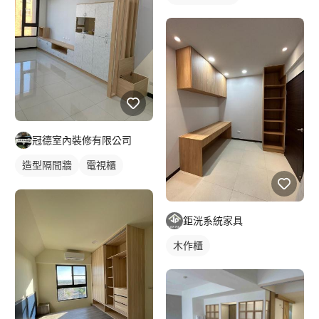
冠德室內裝修有限公司
造型隔間牆
電視櫃
櫥櫃木門
鉅洸系統家具
木作櫃