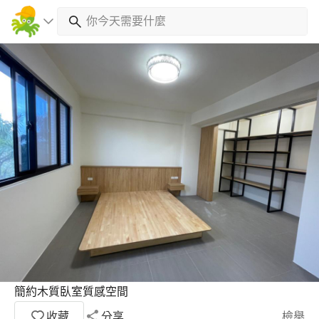
簡約木質臥室質感空間
收藏
分享
檢舉