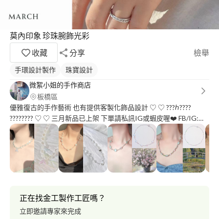
莫內印象 珍珠腕飾光彩
收藏
分享
檢舉
手環設計製作
珠寶設計
微絮小姐的手作商店
板橋區
優雅復古的手作藝術 也有提供客製化飾品設計 ♡ ♡ ???ℎ????
???????? ♡ ♡ 三月新品已上架 下單請私訊IG或蝦皮喔❤️ FB/IG:
weshikuo_handmade
正在找金工製作工匠嗎？
立即邀請專家來完成