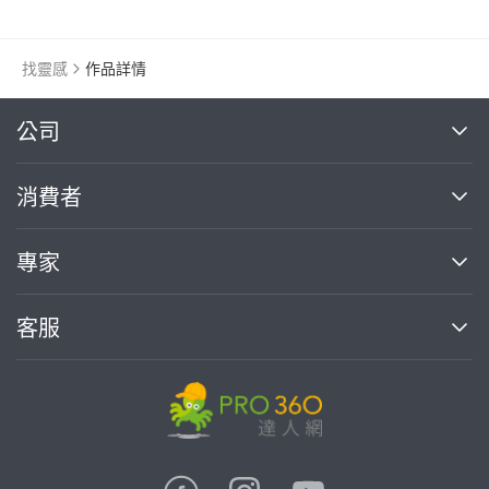
美式商標
黑白
找靈感
作品詳情
繼續完成
公司
關於我們
消費者
找專家(0)
買服務(0)
媒體報導
買服務
專家
部落格
如何使用PRO360
加入我們
案件中心
客服
熱門服務
投資人關係
成為專家
所有服務
客服中心
合作提案
如何接案
價格行情
使用條款
聯絡我們
專家指南
專家目錄
信任與保障