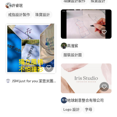
項鍊設計製作
珠寶設計
許睿珉
戒指設計製作
珠寶設計
高瀅宸
服裝設計圖
JSM just for you 潔思米團服
地球創意整合有限公司
Logo 設計
字母