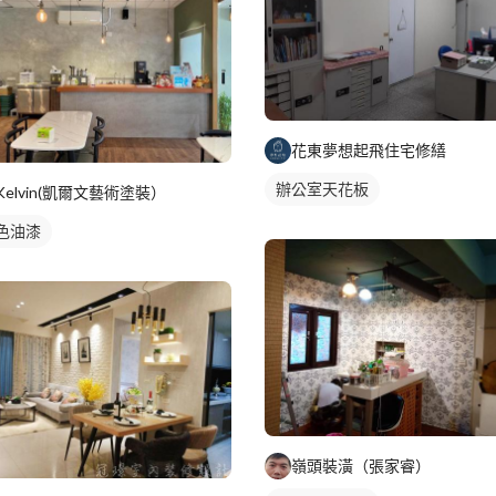
花東夢想起飛住宅修繕
辦公室天花板
Kelvin(凱爾文藝術塗裝）
色油漆
嶺頭裝潢（張家睿）