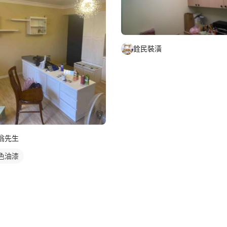
銓民裝潢
翁先生
色油漆