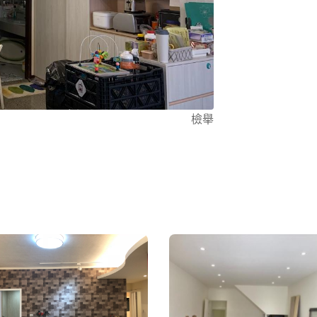
驟。我理解家
瑕，讓您的家居添上一
維修、水電檢
題。我技術多
狀態。
檢舉