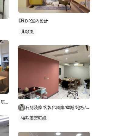
DR室內設計
北歐風
小榆窗簾地板壁紙裝璜工廠/山辰室內設計
石刻裝修 客製化窗簾/壁紙/地板/系統櫃
特殊圖案壁紙