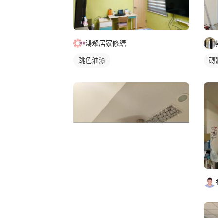
鴻聚居家修繕
跳色油漆
磚