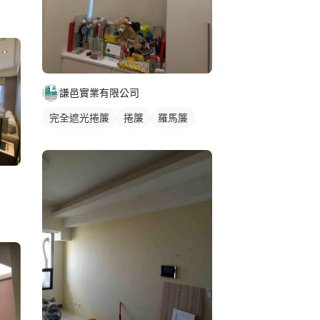
謙邑實業有限公司
完全遮光捲簾
捲簾
羅馬簾