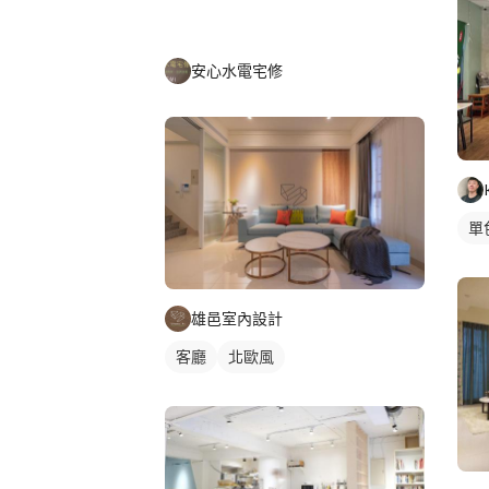
安心水電宅修
單
雄邑室內設計
客廳
北歐風