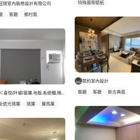
特殊圖案壁紙
冠璟室內裝修設計有限公司
廳
客廳
鄉村風
質約室內設計
餐廳
客廳
新古典風
JC喜悅(阡睿)窗簾.地板.系統櫃.隔熱紙joy curta
全遮光捲簾
捲簾
羅馬簾