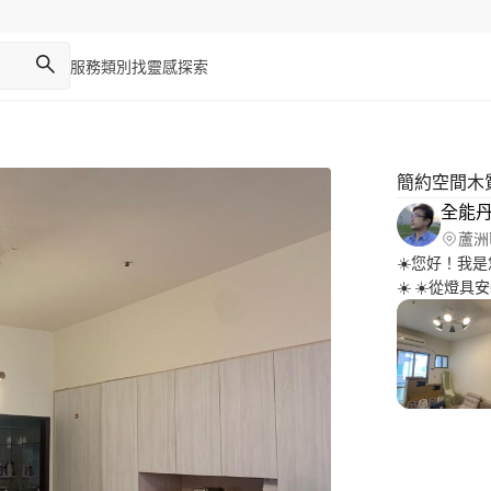
服務類別
找靈感
探索
簡約空間木
全能丹
蘆洲
☀️您好！我
☀️ ☀️從
☀️ ☀️堅持
我們一同為美好的
無論是吊燈、
安全標準嚴格
具位置，確保照明效果最佳。
技術，熟練掌
我注重保護客
間焕然一新。 ✅傢俱組裝：從家具拆卸到組裝，我精通每個