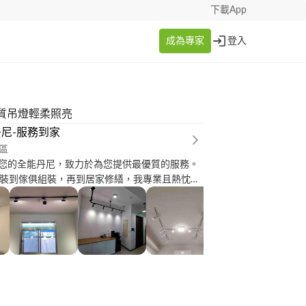
下載App
成為專家
登入
質吊燈輕柔照亮
尼-服務到家
區
是您的全能丹尼，致力於為您提供最優質的服務。
燈具安裝到傢俱組裝，再到居家修繕，我專業且熱忱。
真誠、專業，我將竭盡所能，確保您的滿意。☀️ ☀️讓
家，締造更多溫馨時刻吧！☀️ ✅燈具安裝：
壁燈還是吸頂燈，我都有豐富的安裝經驗。我對
要求，並根據客戶需求和空間特點，巧妙安排燈
 ✅油漆施作：我擁有專業的油漆
握表面準備、底漆應用、漆料選擇和塗裝技巧。
戶家具和地板，並確保漆面光滑均勻，讓您的空
步