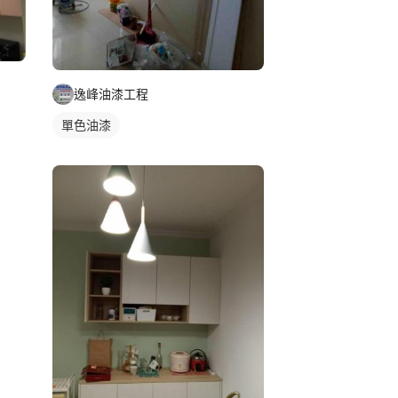
逸峰油漆工程
單色油漆