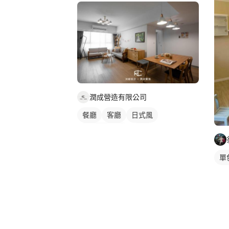
潤成營造有限公司
餐廳
客廳
日式風
無天花板設計
吊燈
單