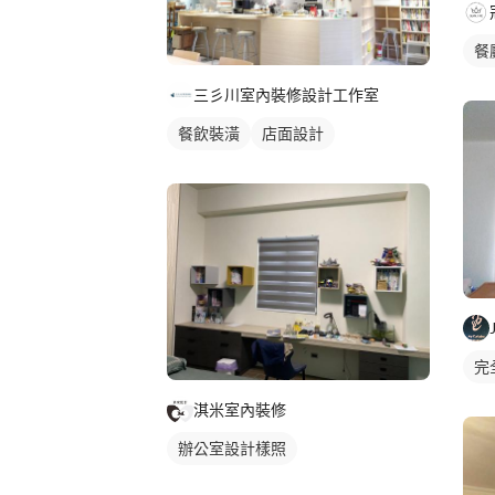
餐
三彡川室內裝修設計工作室
餐飲裝潢
店面設計
完
淇米室內裝修
辦公室設計樣照