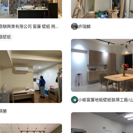
鼎騏興業有限公司 窗廉 壁紙 朔膠地磚 地毯
許瑞麟
牆壁紙
祺勝