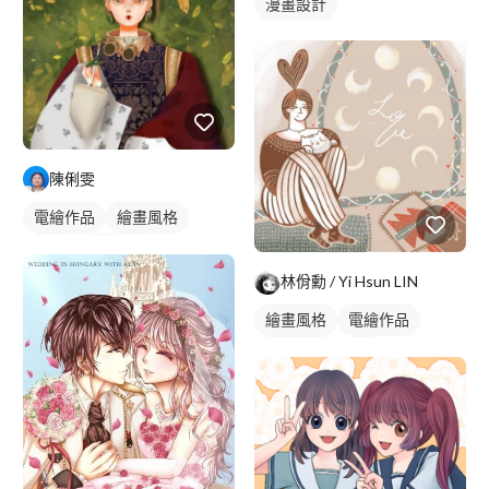
漫畫設計
陳俐雯
電繪作品
繪畫風格
插畫
人物插畫
林佾勳 / Yi Hsun LIN
繪畫風格
電繪作品
可愛畫風
插畫