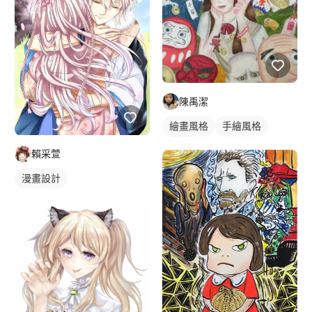
陳禹潔
繪畫風格
手繪風格
插畫
賴采萱
漫畫設計